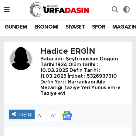
GÜNDEM
Künye
Nöbetçi Eczaneler
GÜNDEM
EKONOMİ
SİYASET
SPOR
MAGAZİ
EKONOMİ
Gizlilik ve Güvenlik Politikası
Hava Durumu
Hadice ERGİN
SİYASET
İletişim
Namaz Vakitleri
Baba adı : Şeyh müslüm Doğum
Tarihi 1934 Ölüm tarihi :
SPOR
Trafik Durumu
10.03.2025 Defin Tarihi :
11.03.2025 İrtibat : 5326937310
Defin Yeri : Harrankapı Aile
MAGAZİN
Süper Lig Puan Durumu ve Fikstür
Mezarlığı Taziye Yeri Yunus emre
Taziye evi
SAĞLIK
Tüm Manşetler
Paylaş
-
+
TEKNOLOJİ
Son Dakika Haberleri
A
A
OTOMOBİL
Haber Arşivi