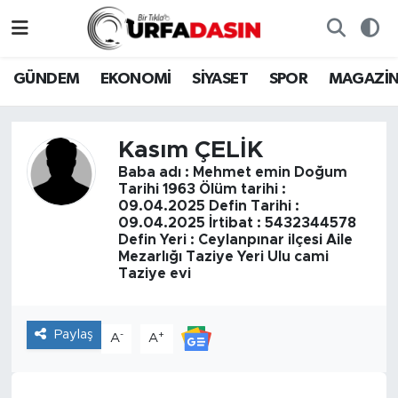
GÜNDEM
Künye
Nöbetçi Eczaneler
GÜNDEM
EKONOMİ
SİYASET
SPOR
MAGAZİ
EKONOMİ
Gizlilik ve Güvenlik Politikası
Hava Durumu
Kasım ÇELİK
SİYASET
İletişim
Namaz Vakitleri
Baba adı : Mehmet emin Doğum
Tarihi 1963 Ölüm tarihi :
SPOR
Trafik Durumu
09.04.2025 Defin Tarihi :
09.04.2025 İrtibat : 5432344578
Defin Yeri : Ceylanpınar ilçesi Aile
MAGAZİN
Süper Lig Puan Durumu ve Fikstür
Mezarlığı Taziye Yeri Ulu cami
Taziye evi
SAĞLIK
Tüm Manşetler
Paylaş
-
+
TEKNOLOJİ
Son Dakika Haberleri
A
A
OTOMOBİL
Haber Arşivi