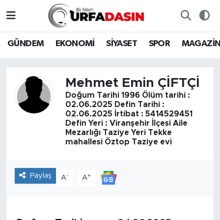
GÜNDEM
Künye
Nöbetçi Eczaneler
GÜNDEM
EKONOMİ
SİYASET
SPOR
MAGAZİ
EKONOMİ
Gizlilik ve Güvenlik Politikası
Hava Durumu
Mehmet Emin ÇİFTÇİ
SİYASET
İletişim
Namaz Vakitleri
Doğum Tarihi 1996 Ölüm tarihi :
02.06.2025 Defin Tarihi :
SPOR
Trafik Durumu
02.06.2025 İrtibat : 5414529451
Defin Yeri : Viranşehir İlçesi Aile
Mezarlığı Taziye Yeri Tekke
MAGAZİN
Süper Lig Puan Durumu ve Fikstür
mahallesi Öztop Taziye evi
SAĞLIK
Tüm Manşetler
Paylaş
-
+
A
A
TEKNOLOJİ
Son Dakika Haberleri
OTOMOBİL
Haber Arşivi