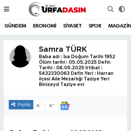
GÜNDEM
Künye
Nöbetçi Eczaneler
GÜNDEM
EKONOMİ
SİYASET
SPOR
MAGAZİ
EKONOMİ
Gizlilik ve Güvenlik Politikası
Hava Durumu
Samra TÜRK
SİYASET
İletişim
Namaz Vakitleri
Baba adı : İsa Doğum Tarihi 1952
Ölüm tarihi : 05.05.2025 Defin
SPOR
Trafik Durumu
Tarihi : 06.05.2025 İrtibat :
5432330063 Defin Yeri : Harran
ilçesi Aile Mezarlığı Taziye Yeri
MAGAZİN
Süper Lig Puan Durumu ve Fikstür
Binizeyd Taziye evi
SAĞLIK
Tüm Manşetler
Paylaş
-
+
A
A
TEKNOLOJİ
Son Dakika Haberleri
OTOMOBİL
Haber Arşivi