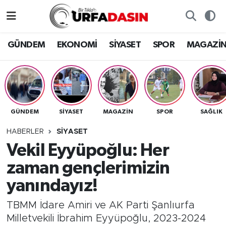
GÜNDEM
Künye
Nöbetçi Eczaneler
GÜNDEM
EKONOMİ
SİYASET
SPOR
MAGAZİ
EKONOMİ
Gizlilik ve Güvenlik Politikası
Hava Durumu
SİYASET
İletişim
Namaz Vakitleri
GÜNDEM
SİYASET
MAGAZİN
SPOR
SAĞLIK
SPOR
Trafik Durumu
HABERLER
SİYASET
MAGAZİN
Süper Lig Puan Durumu ve Fikstür
Vekil Eyyüpoğlu: Her
zaman gençlerimizin
SAĞLIK
Tüm Manşetler
yanındayız!
TEKNOLOJİ
Son Dakika Haberleri
TBMM İdare Amiri ve AK Parti Şanlıurfa
Milletvekili İbrahim Eyyüpoğlu, 2023-2024
OTOMOBİL
Haber Arşivi