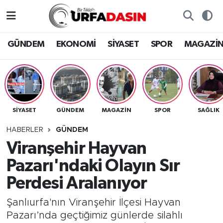
GÜNDEM
Künye
Nöbetçi Eczaneler
GÜNDEM
EKONOMİ
SİYASET
SPOR
MAGAZİ
EKONOMİ
Gizlilik ve Güvenlik Politikası
Hava Durumu
SİYASET
İletişim
Namaz Vakitleri
SİYASET
GÜNDEM
MAGAZİN
SPOR
SAĞLIK
SPOR
Trafik Durumu
HABERLER
GÜNDEM
MAGAZİN
Süper Lig Puan Durumu ve Fikstür
Viranşehir Hayvan
Pazarı'ndaki Olayın Sır
SAĞLIK
Tüm Manşetler
Perdesi Aralanıyor
TEKNOLOJİ
Son Dakika Haberleri
Şanlıurfa'nın Viranşehir İlçesi Hayvan
Pazarı’nda geçtiğimiz günlerde silahlı
OTOMOBİL
Haber Arşivi