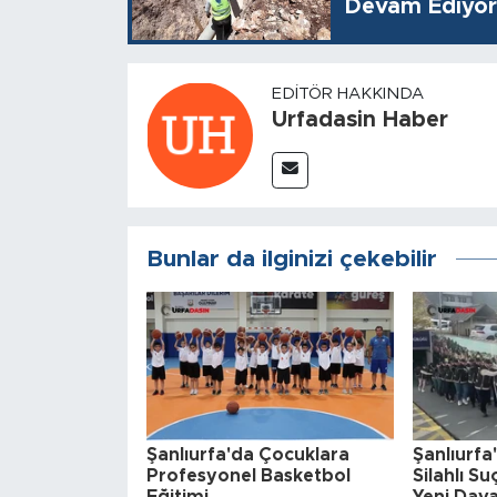
Devam Ediyor
EDITÖR HAKKINDA
Urfadasin Haber
Bunlar da ilginizi çekebilir
Şanlıurfa'da Çocuklara
Şanlıurfa
Profesyonel Basketbol
Silahlı S
Eğitimi
Yeni Dav