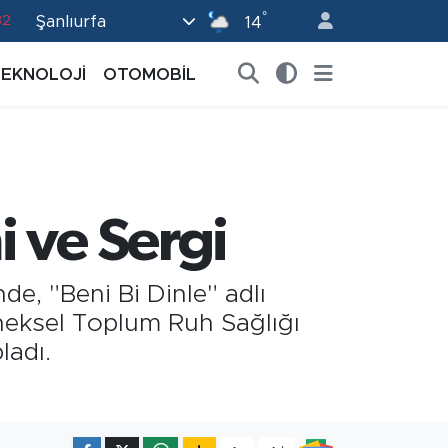
°
Şanlıurfa
82
14
02
TEKNOLOJİ
OTOMOBİL
19
18
19
0
 ve Sergi
de, "Beni Bi Dinle" adlı
eneksel Toplum Ruh Sağlığı
ladı.