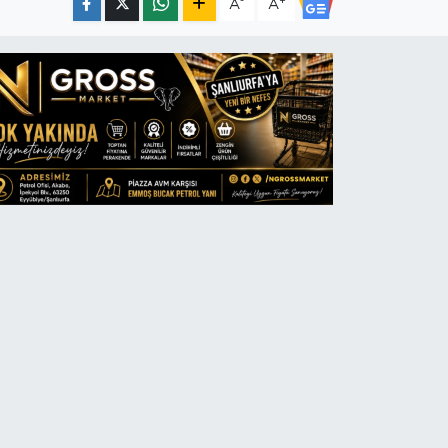
-
+
A
A