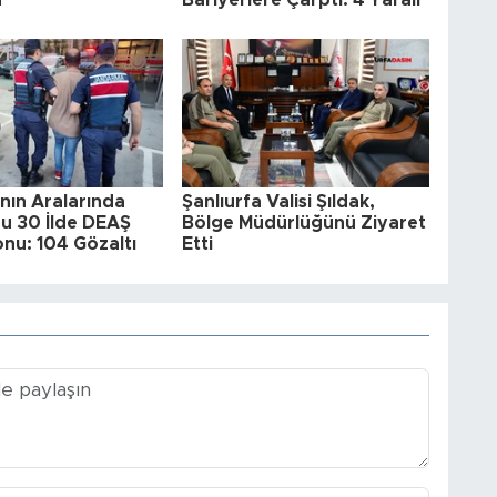
'nın Aralarında
Şanlıurfa Valisi Şıldak,
u 30 İlde DEAŞ
Bölge Müdürlüğünü Ziyaret
nu: 104 Gözaltı
Etti