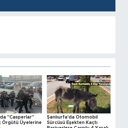
'da "Casperlar"
Şanlıurfa'da Otomobil
uç Örgütü Üyelerine
Sürcüsü Eşekten Kaçtı
a
Bariyerlere Çarptı: 4 Yaralı