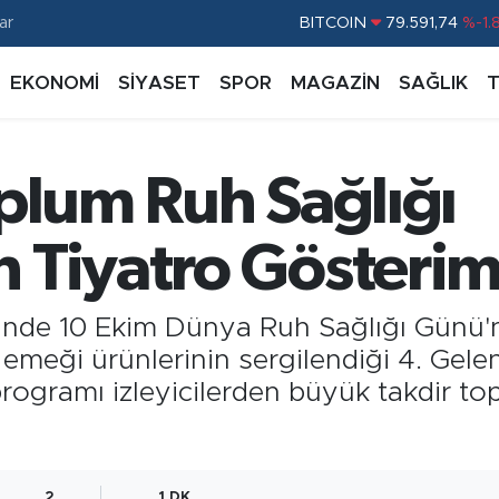
ar
BITCOIN
79.591,74
%-1.
DOLAR
45,43620
%0.
EKONOMİ
SİYASET
SPOR
MAGAZİN
SAĞLIK
EURO
53,38690
%0.
STERLİN
61,60380
%0.
plum Ruh Sağlığı
G.ALTIN
6862,09000
%0.
BİST100
14.598,00
%
 Tiyatro Gösterimi
esinde 10 Ekim Dünya Ruh Sağlığı Günü'n
 emeği ürünlerinin sergilendiği 4. Gel
programı izleyicilerden büyük takdir top
2
1 DK