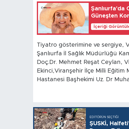
Şanlıurfa'da
Güneşten Kor
İçeriği Görüntü
Tiyatro gösterimine ve sergiye,
Şanlıurfa İl Sağlık Müdürlüğü K
Doç.Dr. Mehmet Reşat Ceylan, Vi
Ekinci,Viranşehir İlçe Milli Eğit
Hastanesi Başhekimi Uz. Dr Muha
EDITÖRÜN SEÇTIĞI
ŞUSKİ, Halfet