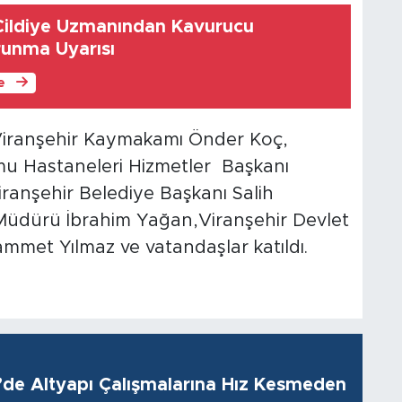
 Cildiye Uzmanından Kavurucu
unma Uyarısı
le
 Viranşehir Kaymakamı Önder Koç,
amu Hastaneleri Hizmetler Başkanı
ranşehir Belediye Başkanı Salih
im Müdürü İbrahim Yağan,Viranşehir Devlet
mmet Yılmaz ve vatandaşlar katıldı.
i’de Altyapı Çalışmalarına Hız Kesmeden