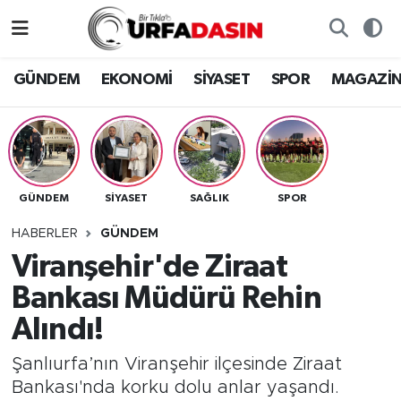
GÜNDEM
Künye
Nöbetçi Eczaneler
GÜNDEM
EKONOMİ
SİYASET
SPOR
MAGAZİ
EKONOMİ
Gizlilik ve Güvenlik Politikası
Hava Durumu
SİYASET
İletişim
Namaz Vakitleri
GÜNDEM
SİYASET
SAĞLIK
SPOR
SPOR
Trafik Durumu
HABERLER
GÜNDEM
MAGAZİN
Süper Lig Puan Durumu ve Fikstür
Viranşehir'de Ziraat
Bankası Müdürü Rehin
SAĞLIK
Tüm Manşetler
Alındı!
TEKNOLOJİ
Son Dakika Haberleri
Şanlıurfa’nın Viranşehir ilçesinde Ziraat
Bankası'nda korku dolu anlar yaşandı.
OTOMOBİL
Haber Arşivi