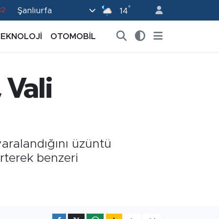
°
Şanlıurfa
82
14
02
TEKNOLOJİ
OTOMOBİL
19
18
 Vali
19
0
aralandığını üzüntü
irterek benzeri