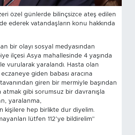
ri özel günlerde bilinçsizce ateş edilen
 ifade ederek vatandaşların konu hakkında
an bir olayı sosyal medyasından
iye ilçesi Asya mahallesinde 4 yaşında
 vurularak yaralandı. Hasta olan
i eczaneye giden babası aracına
avanından giren bir mermiyle başından
h atmak gibi sorumsuz bir davranışla
kan, yaralanma,
kişilere hep birlikte dur diyelim.
yanları lütfen 112’ye bildirelim"