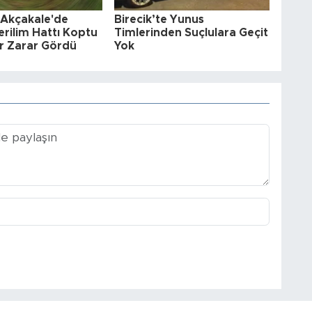
 Akçakale'de
Birecik’te Yunus
rilim Hattı Koptu
Timlerinden Suçlulara Geçit
r Zarar Gördü
Yok