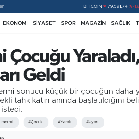
ar
BITCOIN
79.591,74
%-1.
DOLAR
45,43620
%0.
EKONOMİ
SİYASET
SPOR
MAGAZİN
SAĞLIK
EURO
53,38690
%0.
STERLİN
61,60380
%0.
 Çocuğu Yaraladı,
G.ALTIN
6862,09000
%0.
BİST100
14.598,00
%
arı Geldi
ermi sonucu küçük bir çocuğun daha y
kli tahkikatın anında başlatıldığını bel
istedi.
 mermi
#Çocuk
#Yaralı
#Uyarı
46