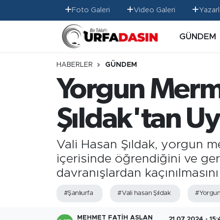
Foto Galeri
Video Galeri
Yazarl
GÜNDEM
GÜNDEM
Künye
Nöbetçi Eczaneler
EKONOMİ
Gizlilik ve Güvenlik Politikası
Hava Durumu
HABERLER
GÜNDEM
Yorgun Mermi
SİYASET
İletişim
Namaz Vakitleri
Şıldak'tan Uy
SPOR
Trafik Durumu
MAGAZİN
Süper Lig Puan Durumu ve Fikstür
Vali Hasan Şıldak, yorgun m
içerisinde öğrendiğini ve gere
SAĞLIK
Tüm Manşetler
davranışlardan kaçınılmasını 
TEKNOLOJİ
Son Dakika Haberleri
#Şanlıurfa
#Vali hasan Şıldak
#Yorgun
OTOMOBİL
Haber Arşivi
MEHMET FATIH ASLAN
21.07.2024 - 15: