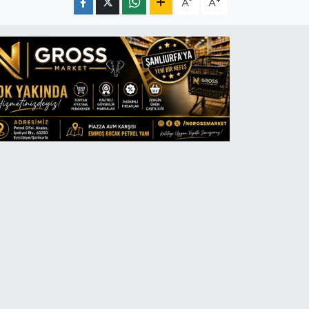
-
+
A
A