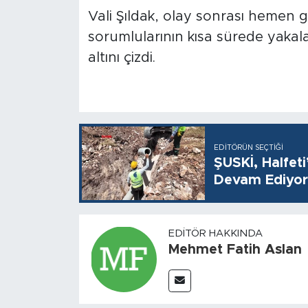
Vali Şıldak, olay sonrası hemen ge
sorumlularının kısa sürede yakal
altını çizdi.
EDITÖRÜN SEÇTIĞI
ŞUSKİ, Halfet
Devam Ediyor
EDITÖR HAKKINDA
Mehmet Fatih Aslan