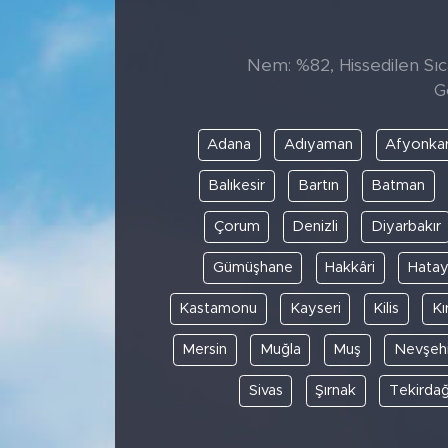
Nem: %82, Hissedilen Sıca
G
Adana
Adıyaman
Afyonkar
Balıkesir
Bartın
Batman
Çorum
Denizli
Diyarbakır
Gümüşhane
Hakkâri
Hata
Kastamonu
Kayseri
Kilis
Kı
Mersin
Muğla
Muş
Nevşehi
Sivas
Şırnak
Tekirda