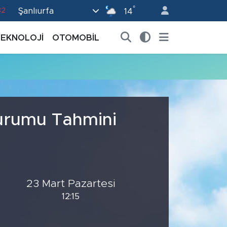
°
Şanlıurfa
82
14
02
TEKNOLOJİ
OTOMOBİL
19
18
19
0
Durumu Tahmini
23 Mart Pazartesi
12:15