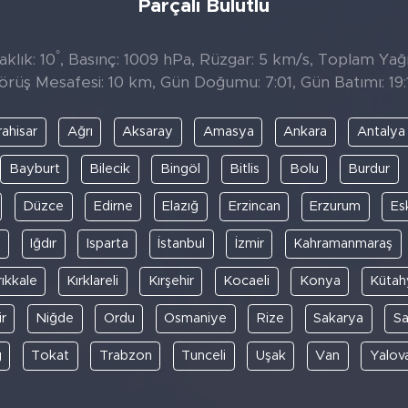
Parçalı Bulutlu
°
klık: 10
, Basınç: 1009 hPa, Rüzgar: 5 km/s, Toplam Yağıs
örüş Mesafesi: 10 km, Gün Doğumu: 7:01, Gün Batımı: 19:
ahisar
Ağrı
Aksaray
Amasya
Ankara
Antalya
Bayburt
Bilecik
Bingöl
Bitlis
Bolu
Burdur
Düzce
Edirne
Elazığ
Erzincan
Erzurum
Es
y
Iğdır
Isparta
İstanbul
İzmir
Kahramanmaraş
rıkkale
Kırklareli
Kırşehir
Kocaeli
Konya
Kütah
r
Niğde
Ordu
Osmaniye
Rize
Sakarya
S
ğ
Tokat
Trabzon
Tunceli
Uşak
Van
Yalov