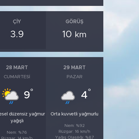
ÇIY
GÖRÜŞ
3.9
10
km
28 MART
29 MART
CUMARTESI
PAZAR
°
°
9
4
esel düzensiz yağmur
Orta kuvvetli yağmurlu
yağışlı
Nem: %92
Rüzgar: 16 km/h
Nem: %76
Yağış Olasılığı: %87
Rüzgar: 14 km/h