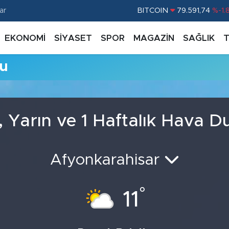
ar
BITCOIN
79.591,74
%-1.
DOLAR
45,43620
%0.
EKONOMİ
SİYASET
SPOR
MAGAZİN
SAĞLIK
EURO
53,38690
%0.
mu
STERLİN
61,60380
%0.
G.ALTIN
6862,09000
%0.
BİST100
14.598,00
%
, Yarın ve 1 Haftalık Hava 
Afyonkarahisar
°
11