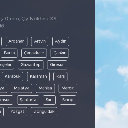
̧: 0 mm, Çiy Noktası: 3.9,
16
Ardahan
Artvin
Aydın
Bursa
Çanakkale
Çankırı
kişehir
Gaziantep
Giresun
Karabük
Karaman
Kars
ya
Malatya
Manisa
Mardin
amsun
Şanlıurfa
Siirt
Sinop
a
Yozgat
Zonguldak