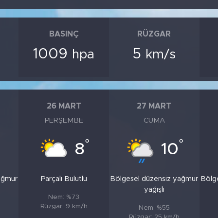
BASINÇ
RÜZGAR
1009
5
hpa
km/s
26 MART
27 MART
PERŞEMBE
CUMA
°
°
8
10
ağmur
Parçalı Bulutlu
Bölgesel düzensiz yağmur
Bölg
yağışlı
Nem: %73
Rüzgar: 9 km/h
Nem: %55
Rüzgar: 25 km/h