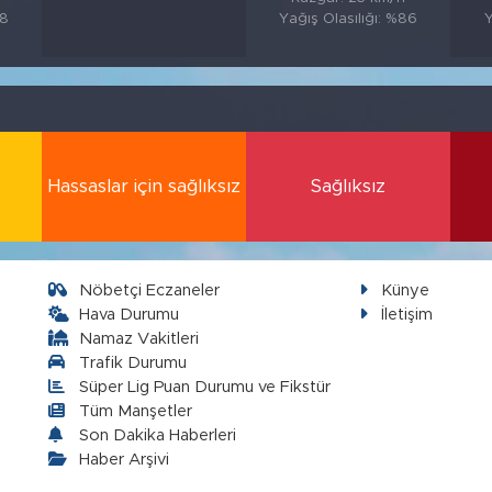
88
Yağış Olasılığı: %86
Y
Hassaslar için sağlıksız
Sağlıksız
Nöbetçi Eczaneler
Künye
Hava Durumu
İletişim
Namaz Vakitleri
Trafik Durumu
Süper Lig Puan Durumu ve Fikstür
Tüm Manşetler
Son Dakika Haberleri
Haber Arşivi