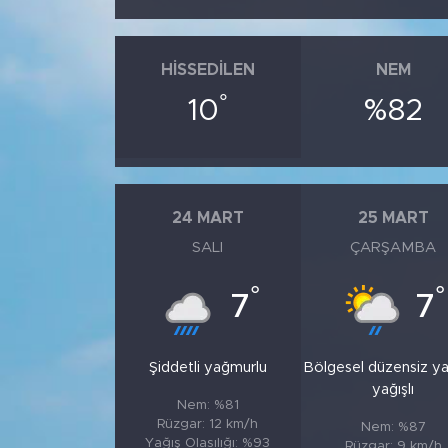
HISSEDILEN
NEM
°
10
%82
24 MART
25 MART
SALI
ÇARŞAMBA
°
°
7
7
Şiddetli yağmurlu
Bölgesel düzensiz y
yağışlı
Nem: %81
Rüzgar: 12 km/h
Nem: %87
Yağış Olasılığı: %93
Rüzgar: 9 km/h