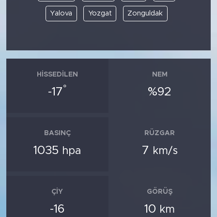
Yalova
Yozgat
Zonguldak
HISSEDILEN
NEM
°
-17
%92
BASINÇ
RÜZGAR
1035
7
hpa
km/s
ÇIY
GÖRÜŞ
-16
10
km