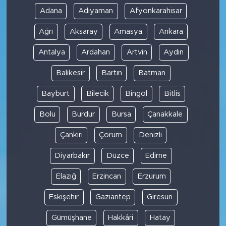
Adana
Adıyaman
Afyonkarahisar
Ağrı
Aksaray
Amasya
Ankara
Antalya
Ardahan
Artvin
Aydın
Balıkesir
Bartın
Batman
Bayburt
Bilecik
Bingöl
Bitlis
Bolu
Burdur
Bursa
Çanakkale
Çankırı
Çorum
Denizli
Diyarbakır
Düzce
Edirne
Elazığ
Erzincan
Erzurum
Eskişehir
Gaziantep
Giresun
Gümüşhane
Hakkâri
Hatay