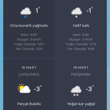
°
°
1
-1
Orta kuvvetli yağmurlu
Hafif karlı
Nem: %99
Nem: %98
Rüzgar: 9 km/h
Rüzgar: 3 km/h
Yağış Olasılığı: %87
Yağış Olasılığı: %78
Kar Olasılığı: %34
Kar Olasılığı: %48
18 MART
19 MART
ÇARŞAMBA
PERŞEMBE
°
°
-3
-3
Parçalı Bulutlu
Yoğun kar yağışlı