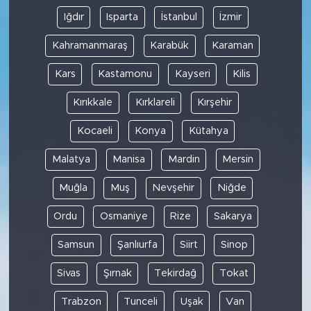
Iğdır
Isparta
İstanbul
İzmir
Kahramanmaraş
Karabük
Karaman
Kars
Kastamonu
Kayseri
Kilis
Kırıkkale
Kırklareli
Kırşehir
Kocaeli
Konya
Kütahya
Malatya
Manisa
Mardin
Mersin
Muğla
Muş
Nevşehir
Niğde
Ordu
Osmaniye
Rize
Sakarya
Samsun
Şanlıurfa
Siirt
Sinop
Sivas
Şırnak
Tekirdağ
Tokat
Trabzon
Tunceli
Uşak
Van