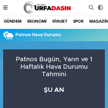
GÜNDEM
Künye
Nöbetçi Eczaneler
GÜNDEM
EKONOMİ
SİYASET
SPOR
MAGAZİ
EKONOMİ
Gizlilik ve Güvenlik Politikası
Hava Durumu
Patnos Hava Durumu
SİYASET
İletişim
Namaz Vakitleri
SPOR
Trafik Durumu
Patnos Bugün, Yarın ve 1
Haftalık Hava Durumu
MAGAZİN
Süper Lig Puan Durumu ve Fikstür
Tahmini
SAĞLIK
Tüm Manşetler
ŞU AN
TEKNOLOJİ
Son Dakika Haberleri
OTOMOBİL
Haber Arşivi