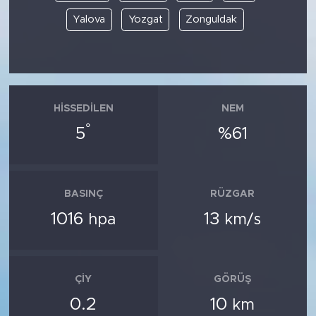
Yalova
Yozgat
Zonguldak
HISSEDILEN
NEM
°
5
%61
BASINÇ
RÜZGAR
1016
13
hpa
km/s
ÇIY
GÖRÜŞ
0.2
10
km