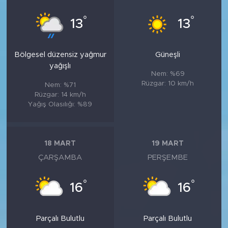
°
°
13
13
Bölgesel düzensiz yağmur
Güneşli
yağışlı
Nem: %69
Rüzgar: 10 km/h
Nem: %71
Rüzgar: 14 km/h
Yağış Olasılığı: %89
18 MART
19 MART
ÇARŞAMBA
PERŞEMBE
°
°
16
16
Parçalı Bulutlu
Parçalı Bulutlu