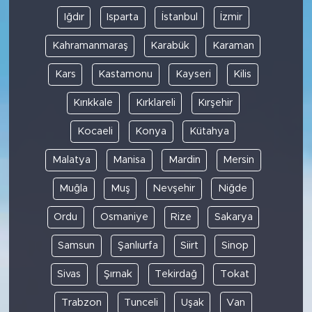
Iğdır
Isparta
İstanbul
İzmir
Kahramanmaraş
Karabük
Karaman
Kars
Kastamonu
Kayseri
Kilis
Kırıkkale
Kırklareli
Kırşehir
Kocaeli
Konya
Kütahya
Malatya
Manisa
Mardin
Mersin
Muğla
Muş
Nevşehir
Niğde
Ordu
Osmaniye
Rize
Sakarya
Samsun
Şanlıurfa
Siirt
Sinop
Sivas
Şırnak
Tekirdağ
Tokat
Trabzon
Tunceli
Uşak
Van