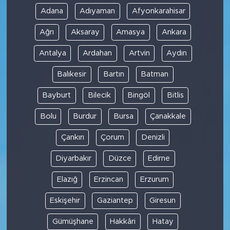
Adana
Adıyaman
Afyonkarahisar
Ağrı
Aksaray
Amasya
Ankara
Antalya
Ardahan
Artvin
Aydın
Balıkesir
Bartın
Batman
Bayburt
Bilecik
Bingöl
Bitlis
Bolu
Burdur
Bursa
Çanakkale
Çankırı
Çorum
Denizli
Diyarbakır
Düzce
Edirne
Elazığ
Erzincan
Erzurum
Eskişehir
Gaziantep
Giresun
Gümüşhane
Hakkâri
Hatay