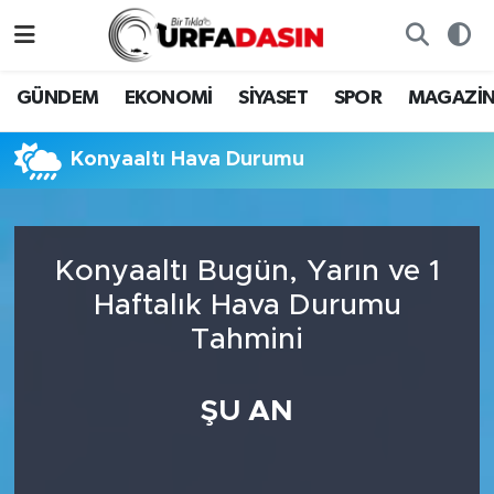
GÜNDEM
Künye
Nöbetçi Eczaneler
GÜNDEM
EKONOMİ
SİYASET
SPOR
MAGAZİ
EKONOMİ
Gizlilik ve Güvenlik Politikası
Hava Durumu
Konyaaltı Hava Durumu
SİYASET
İletişim
Namaz Vakitleri
SPOR
Trafik Durumu
Konyaaltı Bugün, Yarın ve 1
Haftalık Hava Durumu
MAGAZİN
Süper Lig Puan Durumu ve Fikstür
Tahmini
SAĞLIK
Tüm Manşetler
ŞU AN
TEKNOLOJİ
Son Dakika Haberleri
OTOMOBİL
Haber Arşivi