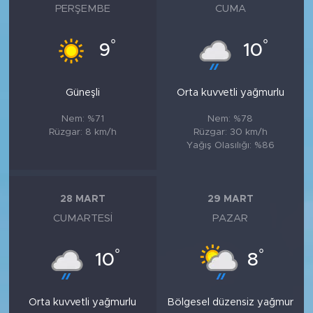
PERŞEMBE
CUMA
°
°
9
10
Güneşli
Orta kuvvetli yağmurlu
Nem: %71
Nem: %78
Rüzgar: 8 km/h
Rüzgar: 30 km/h
Yağış Olasılığı: %86
28 MART
29 MART
CUMARTESI
PAZAR
°
°
10
8
Orta kuvvetli yağmurlu
Bölgesel düzensiz yağmur