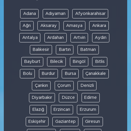
Adana
Adıyaman
Afyonkarahisar
Ağrı
Aksaray
Amasya
Ankara
Antalya
Ardahan
Artvin
Aydın
Balıkesir
Bartın
Batman
Bayburt
Bilecik
Bingöl
Bitlis
Bolu
Burdur
Bursa
Çanakkale
Çankırı
Çorum
Denizli
Diyarbakır
Düzce
Edirne
Elazığ
Erzincan
Erzurum
Eskişehir
Gaziantep
Giresun