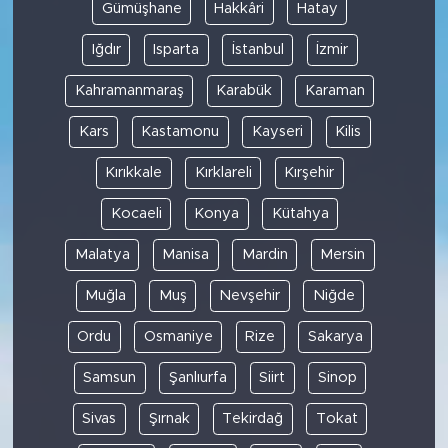
Gümüşhane
Hakkâri
Hatay
Iğdır
Isparta
İstanbul
İzmir
Kahramanmaraş
Karabük
Karaman
Kars
Kastamonu
Kayseri
Kilis
Kırıkkale
Kırklareli
Kırşehir
Kocaeli
Konya
Kütahya
Malatya
Manisa
Mardin
Mersin
Muğla
Muş
Nevşehir
Niğde
Ordu
Osmaniye
Rize
Sakarya
Samsun
Şanlıurfa
Siirt
Sinop
Sivas
Şırnak
Tekirdağ
Tokat