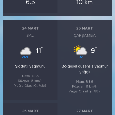
6.5
10
km
24 MART
25 MART
SALI
ÇARŞAMBA
°
°
11
9
Şiddetli yağmurlu
Bölgesel düzensiz yağmur
yağışlı
Nem: %85
Rüzgar: 5 km/h
Nem: %86
Yağış Olasılığı: %89
Rüzgar: 11 km/h
Yağış Olasılığı: %87
26 MART
27 MART