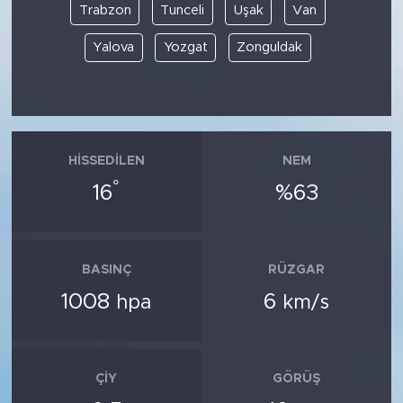
Trabzon
Tunceli
Uşak
Van
Yalova
Yozgat
Zonguldak
HISSEDILEN
NEM
°
16
%63
BASINÇ
RÜZGAR
1008
6
hpa
km/s
ÇIY
GÖRÜŞ