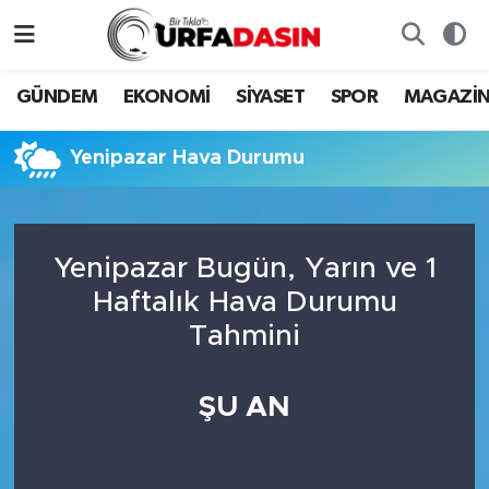
GÜNDEM
Künye
Nöbetçi Eczaneler
GÜNDEM
EKONOMİ
SİYASET
SPOR
MAGAZİ
EKONOMİ
Gizlilik ve Güvenlik Politikası
Hava Durumu
Yenipazar Hava Durumu
SİYASET
İletişim
Namaz Vakitleri
SPOR
Trafik Durumu
Yenipazar Bugün, Yarın ve 1
Haftalık Hava Durumu
MAGAZİN
Süper Lig Puan Durumu ve Fikstür
Tahmini
SAĞLIK
Tüm Manşetler
ŞU AN
TEKNOLOJİ
Son Dakika Haberleri
OTOMOBİL
Haber Arşivi