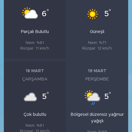
°
°
6
5
Parçalı Bulutlu
Güneşli
Nem: %81
Nem: %71
Rüzgar: 11 km/h
Rüzgar: 12 km/h
18 MART
19 MART
ÇARŞAMBA
PERŞEMBE
°
°
5
5
Çok bulutlu
Bölgesel düzensiz yağmur
yağışlı
Nem: %81
Rüzgar: 13 km/h
Nem: %89