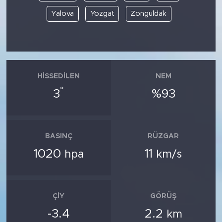
Yalova
Yozgat
Zonguldak
HISSEDILEN
NEM
°
3
%93
BASINÇ
RÜZGAR
1020
11
hpa
km/s
ÇIY
GÖRÜŞ
-3.4
2.2
km