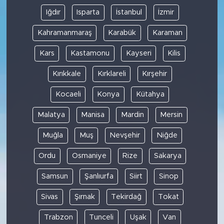
Iğdır
Isparta
İstanbul
İzmir
Kahramanmaraş
Karabük
Karaman
Kars
Kastamonu
Kayseri
Kilis
Kırıkkale
Kırklareli
Kırşehir
Kocaeli
Konya
Kütahya
Malatya
Manisa
Mardin
Mersin
Muğla
Muş
Nevşehir
Niğde
Ordu
Osmaniye
Rize
Sakarya
Samsun
Şanlıurfa
Siirt
Sinop
Sivas
Şırnak
Tekirdağ
Tokat
Trabzon
Tunceli
Uşak
Van