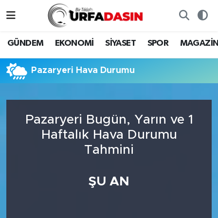
GÜNDEM
Künye
Nöbetçi Eczaneler
GÜNDEM
EKONOMİ
SİYASET
SPOR
MAGAZİ
EKONOMİ
Gizlilik ve Güvenlik Politikası
Hava Durumu
Pazaryeri Hava Durumu
SİYASET
İletişim
Namaz Vakitleri
SPOR
Trafik Durumu
Pazaryeri Bugün, Yarın ve 1
Haftalık Hava Durumu
MAGAZİN
Süper Lig Puan Durumu ve Fikstür
Tahmini
SAĞLIK
Tüm Manşetler
ŞU AN
TEKNOLOJİ
Son Dakika Haberleri
OTOMOBİL
Haber Arşivi