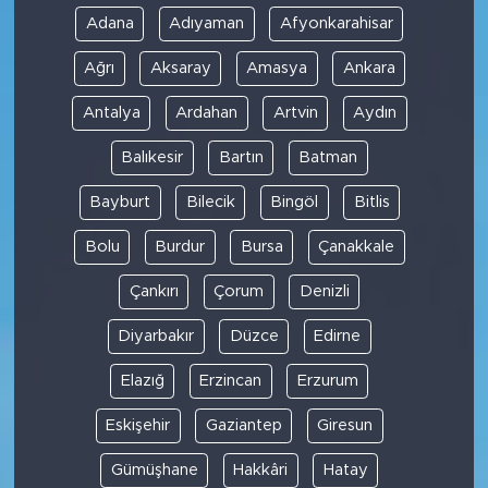
Adana
Adıyaman
Afyonkarahisar
Ağrı
Aksaray
Amasya
Ankara
Antalya
Ardahan
Artvin
Aydın
Balıkesir
Bartın
Batman
Bayburt
Bilecik
Bingöl
Bitlis
Bolu
Burdur
Bursa
Çanakkale
Çankırı
Çorum
Denizli
Diyarbakır
Düzce
Edirne
Elazığ
Erzincan
Erzurum
Eskişehir
Gaziantep
Giresun
Gümüşhane
Hakkâri
Hatay