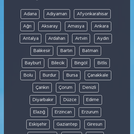
Adana
Adıyaman
Afyonkarahisar
Ağrı
Aksaray
Amasya
Ankara
Antalya
Ardahan
Artvin
Aydın
Balıkesir
Bartın
Batman
Bayburt
Bilecik
Bingöl
Bitlis
Bolu
Burdur
Bursa
Çanakkale
Çankırı
Çorum
Denizli
Diyarbakır
Düzce
Edirne
Elazığ
Erzincan
Erzurum
Eskişehir
Gaziantep
Giresun