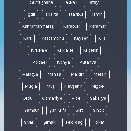
Gümüşhane
Hakkâri
Hatay
Iğdır
Isparta
İstanbul
İzmir
Kahramanmaraş
Karabük
Karaman
Kars
Kastamonu
Kayseri
Kilis
Kırıkkale
Kırklareli
Kırşehir
Kocaeli
Konya
Kütahya
Malatya
Manisa
Mardin
Mersin
Muğla
Muş
Nevşehir
Niğde
Ordu
Osmaniye
Rize
Sakarya
Samsun
Şanlıurfa
Siirt
Sinop
Sivas
Şırnak
Tekirdağ
Tokat