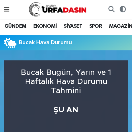
GÜNDEM
Künye
Nöbetçi Eczaneler
GÜNDEM
EKONOMİ
SİYASET
SPOR
MAGAZİ
EKONOMİ
Gizlilik ve Güvenlik Politikası
Hava Durumu
Bucak Hava Durumu
SİYASET
İletişim
Namaz Vakitleri
SPOR
Trafik Durumu
Bucak Bugün, Yarın ve 1
Haftalık Hava Durumu
MAGAZİN
Süper Lig Puan Durumu ve Fikstür
Tahmini
SAĞLIK
Tüm Manşetler
ŞU AN
TEKNOLOJİ
Son Dakika Haberleri
OTOMOBİL
Haber Arşivi