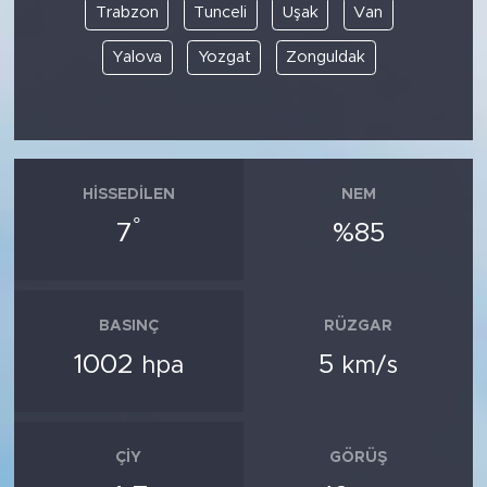
Trabzon
Tunceli
Uşak
Van
Yalova
Yozgat
Zonguldak
HISSEDILEN
NEM
°
7
%85
BASINÇ
RÜZGAR
1002
5
hpa
km/s
ÇIY
GÖRÜŞ