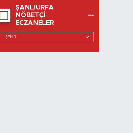
ŞANLIURFA
NÖBETÇI
ECZANELER