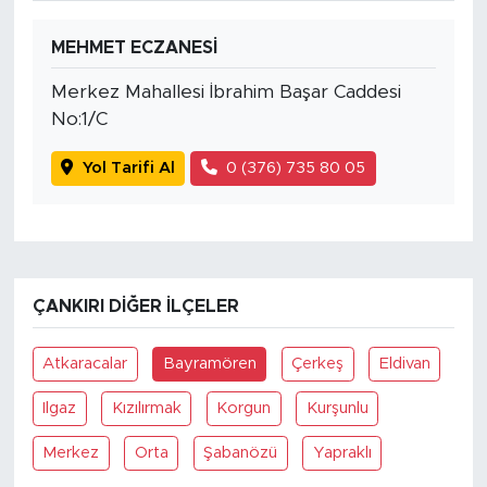
MEHMET ECZANESİ
Merkez Mahallesi İbrahim Başar Caddesi
No:1/C
Yol Tarifi Al
0 (376) 735 80 05
ÇANKIRI DIĞER İLÇELER
Atkaracalar
Bayramören
Çerkeş
Eldivan
Ilgaz
Kızılırmak
Korgun
Kurşunlu
Merkez
Orta
Şabanözü
Yapraklı