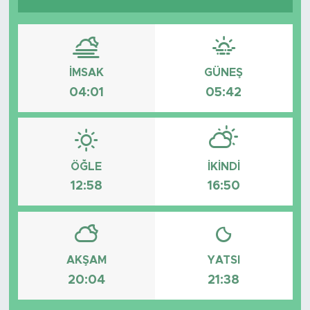
İMSAK
GÜNEŞ
04:01
05:42
ÖĞLE
İKINDI
12:58
16:50
AKŞAM
YATSI
20:04
21:38