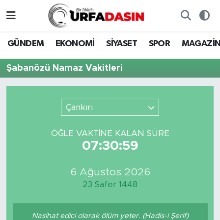
GÜNDEM
Künye
Nöbetçi Eczaneler
GÜNDEM
EKONOMİ
SİYASET
SPOR
MAGAZİ
EKONOMİ
Gizlilik ve Güvenlik Politikası
Hava Durumu
Şabanözü Namaz Vakitleri
SİYASET
İletişim
Namaz Vakitleri
Çankırı
SPOR
Trafik Durumu
ÖĞLE VAKTİNE KALAN SÜRE
MAGAZİN
Süper Lig Puan Durumu ve Fikstür
07:30:59
SAĞLIK
Tüm Manşetler
6 Ağustos 2026
23 Safer 1448
TEKNOLOJİ
Son Dakika Haberleri
OTOMOBİL
Haber Arşivi
Nasihat edici olarak ölüm yeter. (Hadis-i Şerif)