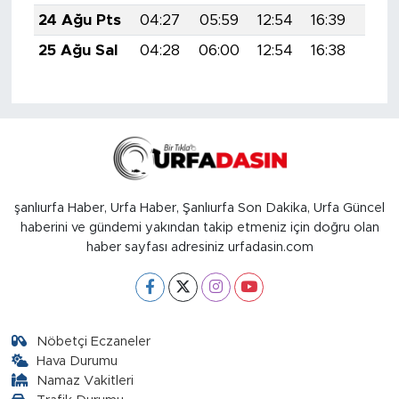
24 Ağu Pts
04:27
05:59
12:54
16:39
19:4
25 Ağu Sal
04:28
06:00
12:54
16:38
19:3
şanlıurfa Haber, Urfa Haber, Şanlıurfa Son Dakika, Urfa Güncel
haberini ve gündemi yakından takip etmeniz için doğru olan
haber sayfası adresiniz urfadasin.com
Nöbetçi Eczaneler
Hava Durumu
Namaz Vakitleri