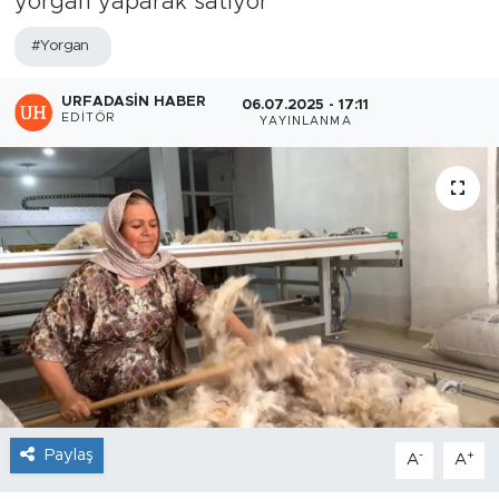
yorgan yaparak satıyor
#Yorgan
URFADASIN HABER
06.07.2025 - 17:11
EDITÖR
YAYINLANMA
Paylaş
-
+
A
A