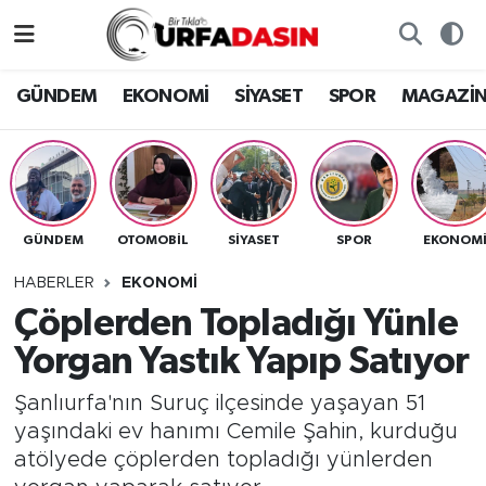
GÜNDEM
Künye
Nöbetçi Eczaneler
GÜNDEM
EKONOMİ
SİYASET
SPOR
MAGAZİ
EKONOMİ
Gizlilik ve Güvenlik Politikası
Hava Durumu
SİYASET
İletişim
Namaz Vakitleri
GÜNDEM
OTOMOBİL
SİYASET
SPOR
EKONOM
SPOR
Trafik Durumu
HABERLER
EKONOMİ
MAGAZİN
Süper Lig Puan Durumu ve Fikstür
Çöplerden Topladığı Yünle
Yorgan Yastık Yapıp Satıyor
SAĞLIK
Tüm Manşetler
Şanlıurfa'nın Suruç ilçesinde yaşayan 51
TEKNOLOJİ
Son Dakika Haberleri
yaşındaki ev hanımı Cemile Şahin, kurduğu
atölyede çöplerden topladığı yünlerden
OTOMOBİL
Haber Arşivi