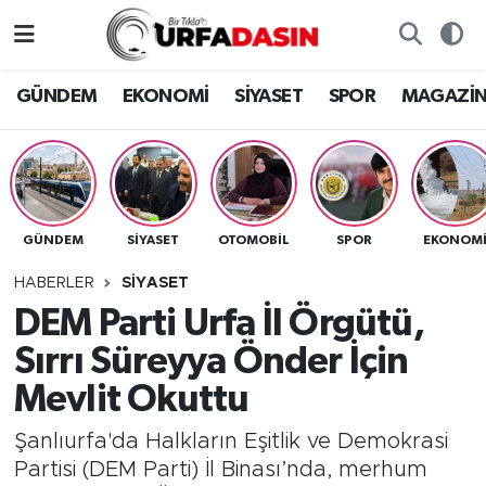
GÜNDEM
Künye
Nöbetçi Eczaneler
GÜNDEM
EKONOMİ
SİYASET
SPOR
MAGAZİ
EKONOMİ
Gizlilik ve Güvenlik Politikası
Hava Durumu
SİYASET
İletişim
Namaz Vakitleri
GÜNDEM
SİYASET
OTOMOBİL
SPOR
EKONOM
SPOR
Trafik Durumu
HABERLER
SİYASET
MAGAZİN
Süper Lig Puan Durumu ve Fikstür
DEM Parti Urfa İl Örgütü,
Sırrı Süreyya Önder İçin
SAĞLIK
Tüm Manşetler
Mevlit Okuttu
TEKNOLOJİ
Son Dakika Haberleri
Şanlıurfa'da Halkların Eşitlik ve Demokrasi
Partisi (DEM Parti) İl Binası’nda, merhum
OTOMOBİL
Haber Arşivi