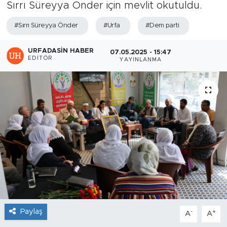
Sırrı Süreyya Önder için mevlit okutuldu.
#Sırrı Süreyya Önder
#Urfa
#Dem parti
URFADASIN HABER
07.05.2025 - 15:47
EDITÖR
YAYINLANMA
Paylaş
-
+
A
A