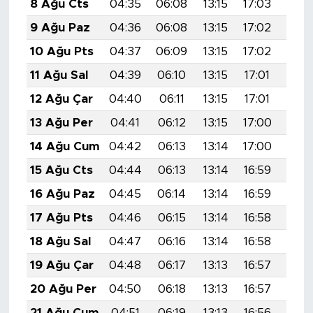
8 Ağu Cts
04:35
06:08
13:15
17:03
20:1
9 Ağu Paz
04:36
06:08
13:15
17:02
20:1
10 Ağu Pts
04:37
06:09
13:15
17:02
20:1
11 Ağu Sal
04:39
06:10
13:15
17:01
20:1
12 Ağu Çar
04:40
06:11
13:15
17:01
20:
13 Ağu Per
04:41
06:12
13:15
17:00
20:
14 Ağu Cum
04:42
06:13
13:14
17:00
20:
15 Ağu Cts
04:44
06:13
13:14
16:59
20:
16 Ağu Paz
04:45
06:14
13:14
16:59
20:
17 Ağu Pts
04:46
06:15
13:14
16:58
20:
18 Ağu Sal
04:47
06:16
13:14
16:58
20:0
19 Ağu Çar
04:48
06:17
13:13
16:57
20:
20 Ağu Per
04:50
06:18
13:13
16:57
19:5
21 Ağu Cum
04:51
06:19
13:13
16:56
19:5