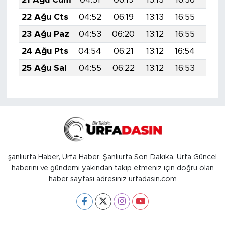
22 Ağu Cts
04:52
06:19
13:13
16:55
19:5
23 Ağu Paz
04:53
06:20
13:12
16:55
19:5
24 Ağu Pts
04:54
06:21
13:12
16:54
19:5
25 Ağu Sal
04:55
06:22
13:12
16:53
19:5
şanlıurfa Haber, Urfa Haber, Şanlıurfa Son Dakika, Urfa Güncel
haberini ve gündemi yakından takip etmeniz için doğru olan
haber sayfası adresiniz urfadasin.com