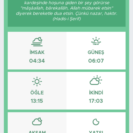
kardeşinde hoşuna giden bir şey görürse
"mâşâallah, bârekallâh, Allah mübarek etsin"
diyerek bereketle dua etsin. Çünkü nazar, haktır.
(Hadis-i Şerif)
İMSAK
GÜNEŞ
04:34
06:07
ÖĞLE
İKINDI
13:15
17:03