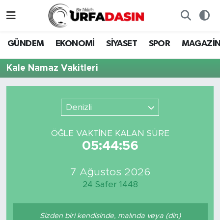
GÜNDEM
Künye
Nöbetçi Eczaneler
GÜNDEM
EKONOMİ
SİYASET
SPOR
MAGAZİ
EKONOMİ
Gizlilik ve Güvenlik Politikası
Hava Durumu
Kale Namaz Vakitleri
SİYASET
İletişim
Namaz Vakitleri
Denizli
SPOR
Trafik Durumu
ÖĞLE VAKTİNE KALAN SÜRE
MAGAZİN
Süper Lig Puan Durumu ve Fikstür
05:44:56
SAĞLIK
Tüm Manşetler
7 Ağustos 2026
24 Safer 1448
TEKNOLOJİ
Son Dakika Haberleri
OTOMOBİL
Haber Arşivi
Sizden biri kendisinde, malında veya (din)