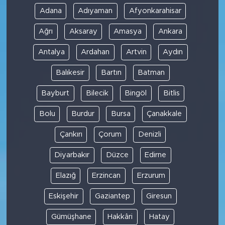
Adana
Adıyaman
Afyonkarahisar
Ağrı
Aksaray
Amasya
Ankara
Antalya
Ardahan
Artvin
Aydın
Balıkesir
Bartın
Batman
Bayburt
Bilecik
Bingöl
Bitlis
Bolu
Burdur
Bursa
Çanakkale
Çankırı
Çorum
Denizli
Diyarbakır
Düzce
Edirne
Elazığ
Erzincan
Erzurum
Eskişehir
Gaziantep
Giresun
Gümüşhane
Hakkâri
Hatay