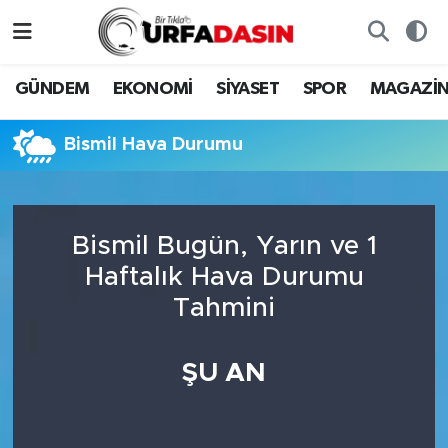
GÜNDEM
Künye
Nöbetçi Eczaneler
GÜNDEM
EKONOMİ
SİYASET
SPOR
MAGAZİ
EKONOMİ
Gizlilik ve Güvenlik Politikası
Hava Durumu
Bismil Hava Durumu
SİYASET
İletişim
Namaz Vakitleri
SPOR
Trafik Durumu
Bismil Bugün, Yarın ve 1
Haftalık Hava Durumu
MAGAZİN
Süper Lig Puan Durumu ve Fikstür
Tahmini
SAĞLIK
Tüm Manşetler
ŞU AN
TEKNOLOJİ
Son Dakika Haberleri
OTOMOBİL
Haber Arşivi