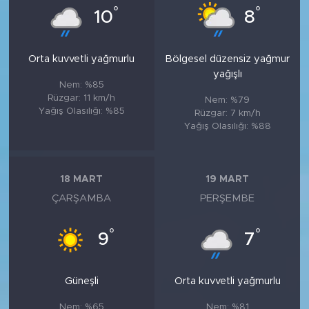
°
°
10
8
Orta kuvvetli yağmurlu
Bölgesel düzensiz yağmur
yağışlı
Nem: %85
Rüzgar: 11 km/h
Nem: %79
Yağış Olasılığı: %85
Rüzgar: 7 km/h
Yağış Olasılığı: %88
18 MART
19 MART
ÇARŞAMBA
PERŞEMBE
°
°
9
7
Güneşli
Orta kuvvetli yağmurlu
Nem: %65
Nem: %81