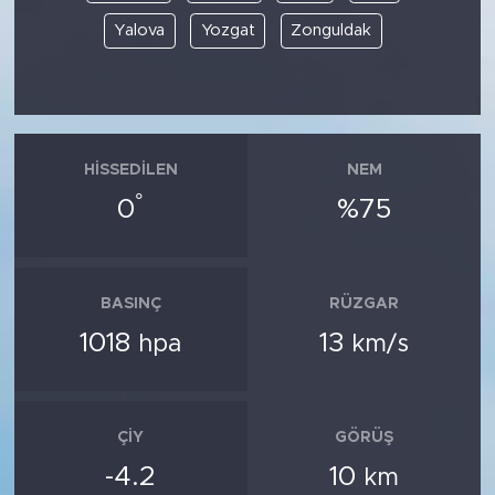
Yalova
Yozgat
Zonguldak
HISSEDILEN
NEM
°
0
%75
BASINÇ
RÜZGAR
1018
13
hpa
km/s
ÇIY
GÖRÜŞ
-4.2
10
km