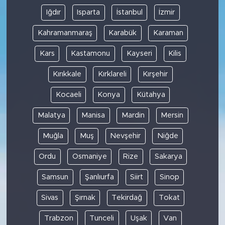
Iğdır
Isparta
İstanbul
İzmir
Kahramanmaraş
Karabük
Karaman
Kars
Kastamonu
Kayseri
Kilis
Kırıkkale
Kırklareli
Kırşehir
Kocaeli
Konya
Kütahya
Malatya
Manisa
Mardin
Mersin
Muğla
Muş
Nevşehir
Niğde
Ordu
Osmaniye
Rize
Sakarya
Samsun
Şanlıurfa
Siirt
Sinop
Sivas
Şırnak
Tekirdağ
Tokat
Trabzon
Tunceli
Uşak
Van