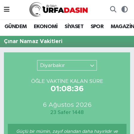
GÜNDEM
Künye
Nöbetçi Eczaneler
GÜNDEM
EKONOMİ
SİYASET
SPOR
MAGAZİ
EKONOMİ
Gizlilik ve Güvenlik Politikası
Hava Durumu
Çınar Namaz Vakitleri
SİYASET
İletişim
Namaz Vakitleri
Diyarbakır
SPOR
Trafik Durumu
ÖĞLE VAKTİNE KALAN SÜRE
MAGAZİN
Süper Lig Puan Durumu ve Fikstür
01:08:36
SAĞLIK
Tüm Manşetler
6 Ağustos 2026
23 Safer 1448
TEKNOLOJİ
Son Dakika Haberleri
OTOMOBİL
Haber Arşivi
Güçlü bir mümin, zayıf olandan daha hayırlıdır ve