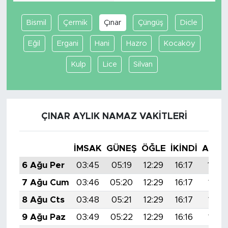
Bismil
Çermik
Çınar
Çüngüş
Dicle
Eğil
Ergani
Hani
Hazro
Kocaköy
Kulp
Lice
Silvan
ÇINAR AYLIK NAMAZ VAKITLERI
İMSAK
GÜNEŞ
ÖĞLE
İKINDI
AKŞA
6 Ağu Per
03:45
05:19
12:29
16:17
19:3
7 Ağu Cum
03:46
05:20
12:29
16:17
19:29
8 Ağu Cts
03:48
05:21
12:29
16:17
19:28
9 Ağu Paz
03:49
05:22
12:29
16:16
19:26