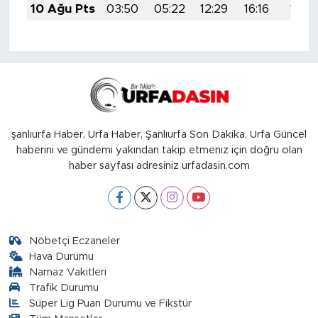
10 Ağu Pts
03:50
05:22
12:29
16:16
19:25
şanlıurfa Haber, Urfa Haber, Şanlıurfa Son Dakika, Urfa Güncel
haberini ve gündemi yakından takip etmeniz için doğru olan
haber sayfası adresiniz urfadasin.com
Nöbetçi Eczaneler
Hava Durumu
Namaz Vakitleri
Trafik Durumu
Süper Lig Puan Durumu ve Fikstür