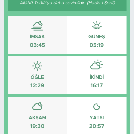
Allâhü Teâlâ’ya daha sevimlidir. (Hadis-i Şerif)
İMSAK
GÜNEŞ
03:45
05:19
ÖĞLE
İKINDI
12:29
16:17
AKŞAM
YATSI
19:30
20:57