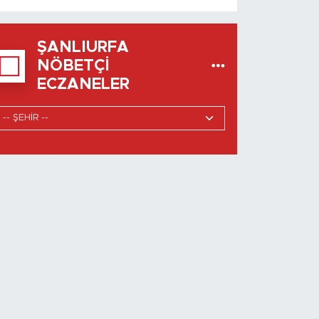
ŞANLIURFA
NÖBETÇI
ECZANELER