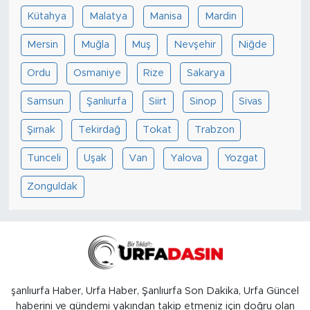
Kütahya
Malatya
Manisa
Mardin
Mersin
Muğla
Muş
Nevşehir
Niğde
Ordu
Osmaniye
Rize
Sakarya
Samsun
Şanlıurfa
Siirt
Sinop
Sivas
Şırnak
Tekirdağ
Tokat
Trabzon
Tunceli
Uşak
Van
Yalova
Yozgat
Zonguldak
şanlıurfa Haber, Urfa Haber, Şanlıurfa Son Dakika, Urfa Güncel
haberini ve gündemi yakından takip etmeniz için doğru olan