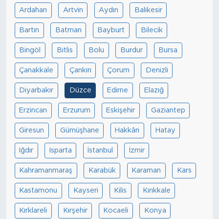
Ardahan
Artvin
Aydın
Balıkesir
Bartın
Batman
Bayburt
Bilecik
Bingöl
Bitlis
Bolu
Burdur
Bursa
Çanakkale
Çankırı
Çorum
Denizli
Diyarbakır
Düzce
Edirne
Elazığ
Erzincan
Erzurum
Eskişehir
Gaziantep
Giresun
Gümüşhane
Hakkâri
Hatay
Iğdır
Isparta
İstanbul
İzmir
Kahramanmaraş
Karabük
Karaman
Kars
Kastamonu
Kayseri
Kilis
Kırıkkale
Kırklareli
Kırşehir
Kocaeli
Konya