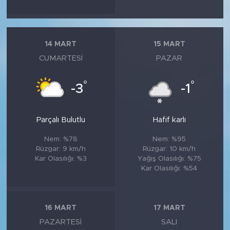
14 MART
15 MART
CUMARTESI
PAZAR
°
°
-3
-1
Parçalı Bulutlu
Hafif karlı
Nem: %78
Nem: %95
Rüzgar: 9 km/h
Rüzgar: 10 km/h
Kar Olasılığı: %3
Yağış Olasılığı: %75
Kar Olasılığı: %54
16 MART
17 MART
PAZARTESI
SALI