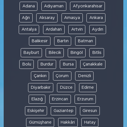
Adana
Adıyaman
Afyonkarahisar
Ağrı
Aksaray
Amasya
Ankara
Antalya
Ardahan
Artvin
Aydın
Balıkesir
Bartın
Batman
Bayburt
Bilecik
Bingöl
Bitlis
Bolu
Burdur
Bursa
Çanakkale
Çankırı
Çorum
Denizli
Diyarbakır
Düzce
Edirne
Elazığ
Erzincan
Erzurum
Eskişehir
Gaziantep
Giresun
Gümüşhane
Hakkâri
Hatay