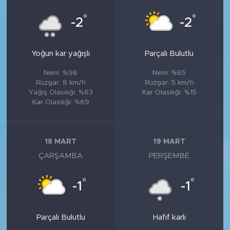
°
°
-2
-2
Yoğun kar yağışlı
Parçalı Bulutlu
Nem: %98
Nem: %85
Rüzgar: 8 km/h
Rüzgar: 5 km/h
Yağış Olasılığı: %63
Kar Olasılığı: %15
Kar Olasılığı: %69
18 MART
19 MART
ÇARŞAMBA
PERŞEMBE
°
°
-1
-1
Parçalı Bulutlu
Hafif karlı