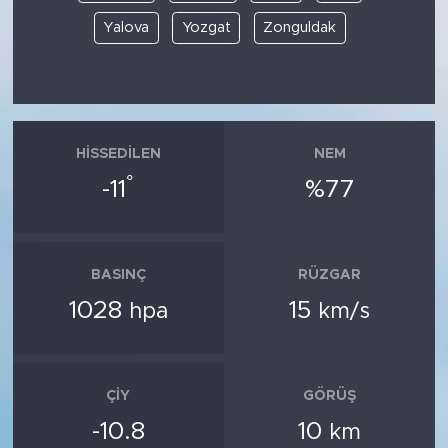
Yalova
Yozgat
Zonguldak
HISSEDILEN
NEM
°
-11
%77
BASINÇ
RÜZGAR
1028
15
hpa
km/s
ÇIY
GÖRÜŞ
-10.8
10
km