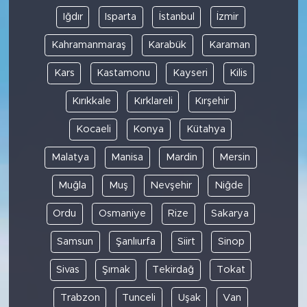
Iğdır
Isparta
İstanbul
İzmir
Kahramanmaraş
Karabük
Karaman
Kars
Kastamonu
Kayseri
Kilis
Kırıkkale
Kırklareli
Kırşehir
Kocaeli
Konya
Kütahya
Malatya
Manisa
Mardin
Mersin
Muğla
Muş
Nevşehir
Niğde
Ordu
Osmaniye
Rize
Sakarya
Samsun
Şanlıurfa
Siirt
Sinop
Sivas
Şırnak
Tekirdağ
Tokat
Trabzon
Tunceli
Uşak
Van