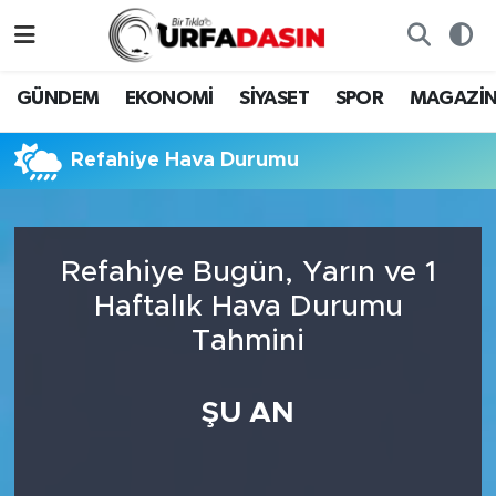
GÜNDEM
Künye
Nöbetçi Eczaneler
GÜNDEM
EKONOMİ
SİYASET
SPOR
MAGAZİ
EKONOMİ
Gizlilik ve Güvenlik Politikası
Hava Durumu
Refahiye Hava Durumu
SİYASET
İletişim
Namaz Vakitleri
SPOR
Trafik Durumu
Refahiye Bugün, Yarın ve 1
Haftalık Hava Durumu
MAGAZİN
Süper Lig Puan Durumu ve Fikstür
Tahmini
SAĞLIK
Tüm Manşetler
ŞU AN
TEKNOLOJİ
Son Dakika Haberleri
OTOMOBİL
Haber Arşivi