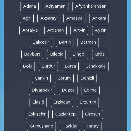
Adana
Adıyaman
Afyonkarahisar
Ağrı
Aksaray
Amasya
Ankara
Antalya
Ardahan
Artvin
Aydın
Balıkesir
Bartın
Batman
Bayburt
Bilecik
Bingöl
Bitlis
Bolu
Burdur
Bursa
Çanakkale
Çankırı
Çorum
Denizli
Diyarbakır
Düzce
Edirne
Elazığ
Erzincan
Erzurum
Eskişehir
Gaziantep
Giresun
Gümüşhane
Hakkâri
Hatay