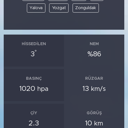
Yalova
Yozgat
Zonguldak
HISSEDILEN
NEM
°
3
%86
BASINÇ
RÜZGAR
1020
13
hpa
km/s
ÇIY
GÖRÜŞ
2.3
10
km