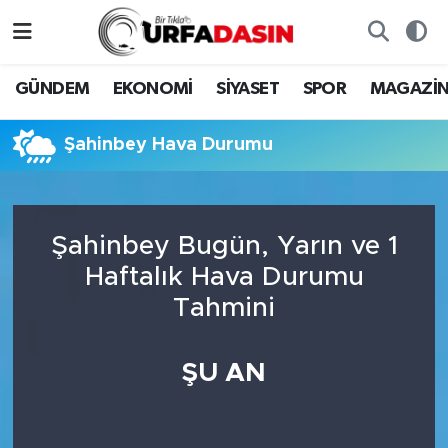
GÜNDEM
Künye
Nöbetçi Eczaneler
GÜNDEM
EKONOMİ
SİYASET
SPOR
MAGAZİ
EKONOMİ
Gizlilik ve Güvenlik Politikası
Hava Durumu
Şahinbey Hava Durumu
SİYASET
İletişim
Namaz Vakitleri
SPOR
Trafik Durumu
Şahinbey Bugün, Yarın ve 1
Haftalık Hava Durumu
MAGAZİN
Süper Lig Puan Durumu ve Fikstür
Tahmini
SAĞLIK
Tüm Manşetler
ŞU AN
TEKNOLOJİ
Son Dakika Haberleri
OTOMOBİL
Haber Arşivi