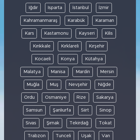
Iğdır
Isparta
İstanbul
İzmir
Kahramanmaraş
Karabük
Karaman
Kars
Kastamonu
Kayseri
Kilis
Kırıkkale
Kırklareli
Kırşehir
Kocaeli
Konya
Kütahya
Malatya
Manisa
Mardin
Mersin
Muğla
Muş
Nevşehir
Niğde
Ordu
Osmaniye
Rize
Sakarya
Samsun
Şanlıurfa
Siirt
Sinop
Sivas
Şırnak
Tekirdağ
Tokat
Trabzon
Tunceli
Uşak
Van