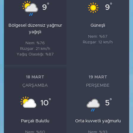
°
°
9
9
Bölgesel düzensiz yağmur
Güneşli
yağışlı
Nem: %67
Rüzgar: 12 km/h
Nem: %76
Rüzgar: 21 km/h
Yağış Olasılığı: %87
18 MART
19 MART
ÇARŞAMBA
PERŞEMBE
°
°
10
5
Parçalı Bulutlu
Orta kuvvetli yağmurlu
Nem: %60
Nem: %93