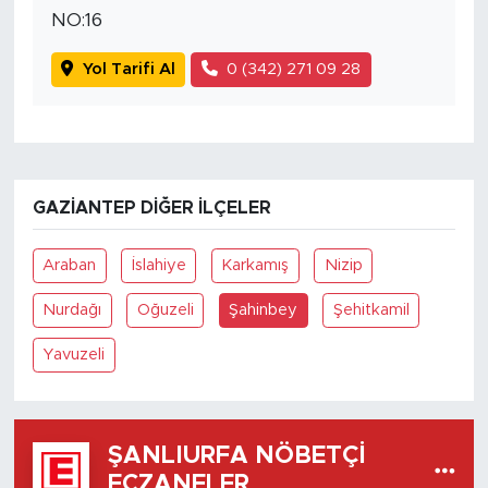
NO:16
Yol Tarifi Al
0 (342) 271 09 28
GAZIANTEP DIĞER İLÇELER
Araban
İslahiye
Karkamış
Nizip
Nurdağı
Oğuzeli
Şahinbey
Şehitkamil
Yavuzeli
ŞANLIURFA NÖBETÇI
ECZANELER