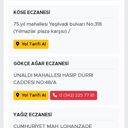
KÖSE ECZANESİ
75.yıl mahallesi Yeşilvadi bulvarı No:318
(Yılmazlar plaza karşısı) /
Yol Tarifi Al
GÖKÇE AĞAR ECZANESİ
ÜNALDI MAHALLESİ HASİP DÜRRİ
CADDESİ NO:48/A
Yol Tarifi Al
0 (342) 225 77 81
YAĞIZ ECZANESİ
CUMHURİYET MAH. LOHANZADE