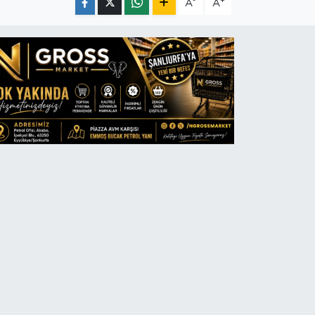
-
+
A
A