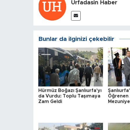
Urfadasin Haber
Bunlar da ilginizi çekebilir
Hürmüz Boğazı Şanlıurfa'yı
Şanlıurf
da Vurdu: Toplu Taşımaya
Öğrenen 
Zam Geldi
Mezuniye