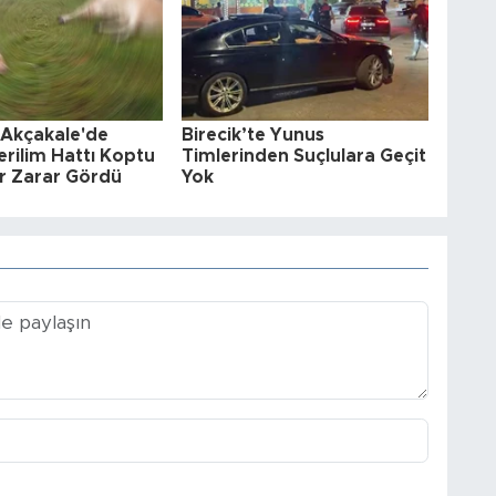
 Akçakale'de
Birecik’te Yunus
rilim Hattı Koptu
Timlerinden Suçlulara Geçit
r Zarar Gördü
Yok