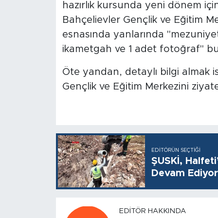
hazırlık kursunda yeni dönem için 
Bahçelievler Gençlik ve Eğitim Me
esnasında yanlarında "mezuniyet 
ikametgah ve 1 adet fotoğraf" bul
Öte yandan, detaylı bilgi almak i
Gençlik ve Eğitim Merkezini ziyatet
EDITÖRÜN SEÇTIĞI
ŞUSKİ, Halfet
Devam Ediyor
EDITÖR HAKKINDA