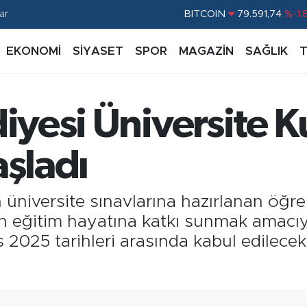
BITCOIN
79.591,74
%-1.
ar
DOLAR
45,43620
%0.
EKONOMİ
SİYASET
SPOR
MAGAZİN
SAĞLIK
EURO
53,38690
%0.
STERLİN
61,60380
%0.
diyesi Üniversite K
G.ALTIN
6862,09000
%0.
BİST100
14.598,00
%
aşladı
n üniversite sınavlarına hazırlanan öğre
in eğitim hayatına katkı sunmak amacıy
 2025 tarihleri arasında kabul edilecek