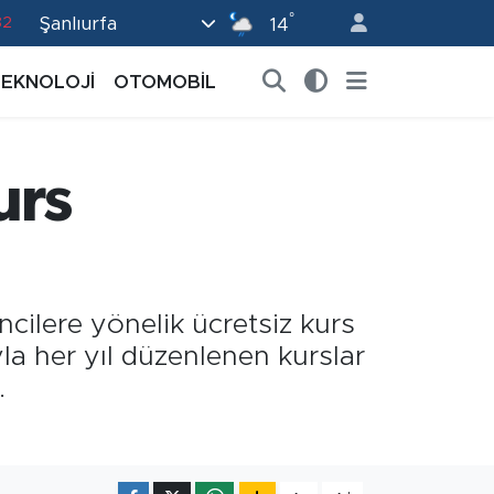
82
°
Şanlıurfa
14
02
TEKNOLOJİ
OTOMOBİL
19
18
urs
19
0
ncilere yönelik ücretsiz kurs
la her yıl düzenlenen kurslar
.