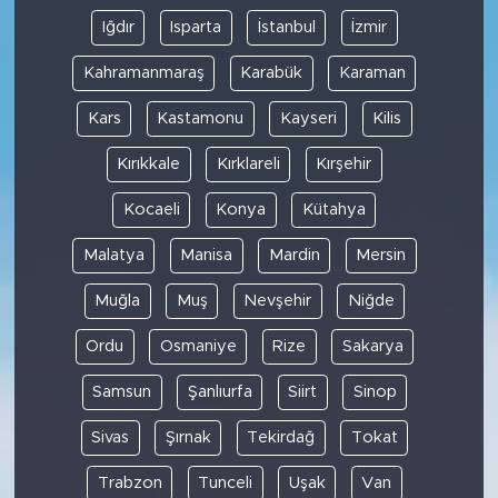
Iğdır
Isparta
İstanbul
İzmir
Kahramanmaraş
Karabük
Karaman
Kars
Kastamonu
Kayseri
Kilis
Kırıkkale
Kırklareli
Kırşehir
Kocaeli
Konya
Kütahya
Malatya
Manisa
Mardin
Mersin
Muğla
Muş
Nevşehir
Niğde
Ordu
Osmaniye
Rize
Sakarya
Samsun
Şanlıurfa
Siirt
Sinop
Sivas
Şırnak
Tekirdağ
Tokat
Trabzon
Tunceli
Uşak
Van