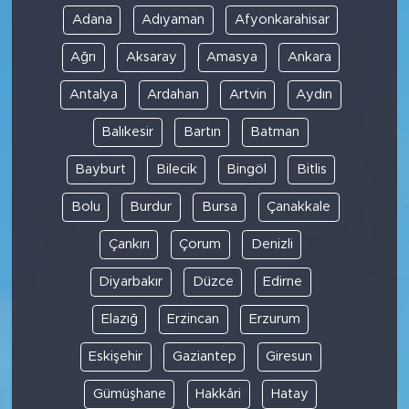
Adana
Adıyaman
Afyonkarahisar
Ağrı
Aksaray
Amasya
Ankara
Antalya
Ardahan
Artvin
Aydın
Balıkesir
Bartın
Batman
Bayburt
Bilecik
Bingöl
Bitlis
Bolu
Burdur
Bursa
Çanakkale
Çankırı
Çorum
Denizli
Diyarbakır
Düzce
Edirne
Elazığ
Erzincan
Erzurum
Eskişehir
Gaziantep
Giresun
Gümüşhane
Hakkâri
Hatay