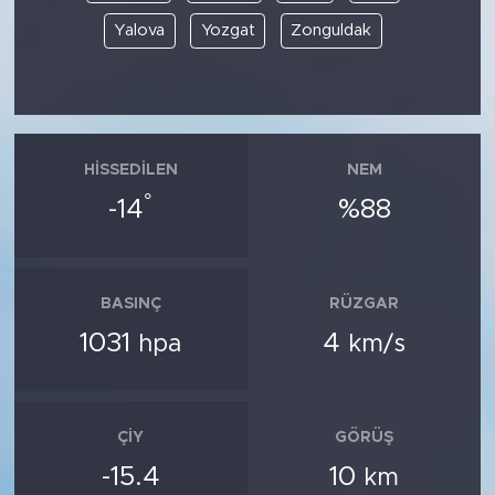
Yalova
Yozgat
Zonguldak
HISSEDILEN
NEM
°
-14
%88
BASINÇ
RÜZGAR
1031
4
hpa
km/s
ÇIY
GÖRÜŞ
-15.4
10
km