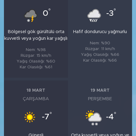
°
°
0
-3
Bölgesel gök gürültülü orta
Hafif dondurucu yağmurlu
kuvvetli veya yoğun kar yağışlı
Nem: %90
Rüzgar: 11 km/h
Nem: %98
Yağış Olasılığı: %66
Rüzgar: 15 km/h
Kar Olasılığı: %66
Yağış Olasılığı: %60
Kar Olasılığı: %61
18 MART
19 MART
ÇARŞAMBA
PERŞEMBE
°
°
-7
-4
Güneşli
Orta kuvvetli veya yoğun ve