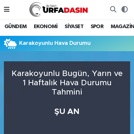
GÜNDEM
Künye
Nöbetçi Eczaneler
GÜNDEM
EKONOMİ
SİYASET
SPOR
MAGAZİ
EKONOMİ
Gizlilik ve Güvenlik Politikası
Hava Durumu
Karakoyunlu Hava Durumu
SİYASET
İletişim
Namaz Vakitleri
SPOR
Trafik Durumu
Karakoyunlu Bugün, Yarın ve
1 Haftalık Hava Durumu
MAGAZİN
Süper Lig Puan Durumu ve Fikstür
Tahmini
SAĞLIK
Tüm Manşetler
ŞU AN
TEKNOLOJİ
Son Dakika Haberleri
OTOMOBİL
Haber Arşivi