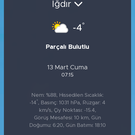
Iğdır
°
-4
Parçalı Bulutlu
13 Mart Cuma
07:15
Nem: %88, Hissedilen Sıcaklık:
°
-14
, Basınç: 1031 hPa, Rüzgar: 4
km/s, Çiy Noktası: -15.4,
Görüş Mesafesi: 10 km, Gün
Doğumu: 6:20, Gün Batımı: 18:10