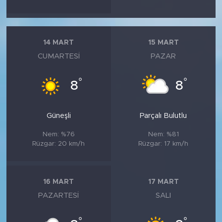
14 MART
15 MART
CUMARTESI
PAZAR
°
°
8
8
Güneşli
Parçalı Bulutlu
Nem: %76
Nem: %81
Rüzgar: 20 km/h
Rüzgar: 17 km/h
16 MART
17 MART
PAZARTESI
SALI
°
°