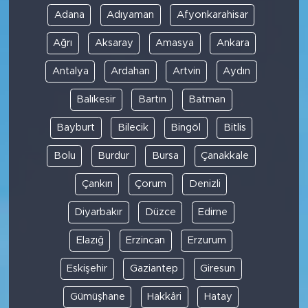
Adana
Adıyaman
Afyonkarahisar
Ağrı
Aksaray
Amasya
Ankara
Antalya
Ardahan
Artvin
Aydın
Balıkesir
Bartın
Batman
Bayburt
Bilecik
Bingöl
Bitlis
Bolu
Burdur
Bursa
Çanakkale
Çankırı
Çorum
Denizli
Diyarbakır
Düzce
Edirne
Elazığ
Erzincan
Erzurum
Eskişehir
Gaziantep
Giresun
Gümüşhane
Hakkâri
Hatay