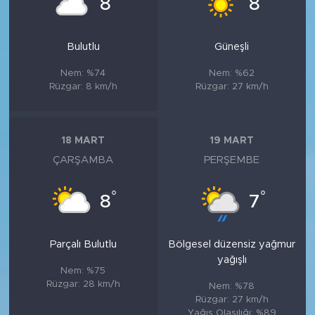
8
8
Bulutlu
Güneşli
Nem: %74
Nem: %62
Rüzgar: 8 km/h
Rüzgar: 27 km/h
18 MART
19 MART
ÇARŞAMBA
PERŞEMBE
°
°
8
7
Parçalı Bulutlu
Bölgesel düzensiz yağmur
yağışlı
Nem: %75
Rüzgar: 28 km/h
Nem: %78
Rüzgar: 27 km/h
Yağış Olasılığı: %89