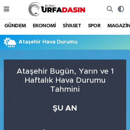
GÜNDEM
Künye
Nöbetçi Eczaneler
GÜNDEM
EKONOMİ
SİYASET
SPOR
MAGAZİ
EKONOMİ
Gizlilik ve Güvenlik Politikası
Hava Durumu
Ataşehir Hava Durumu
SİYASET
İletişim
Namaz Vakitleri
SPOR
Trafik Durumu
Ataşehir Bugün, Yarın ve 1
Haftalık Hava Durumu
MAGAZİN
Süper Lig Puan Durumu ve Fikstür
Tahmini
SAĞLIK
Tüm Manşetler
ŞU AN
TEKNOLOJİ
Son Dakika Haberleri
OTOMOBİL
Haber Arşivi