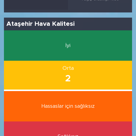
Ataşehir Hava Kalitesi
İyi
Orta
2
Hassaslar için sağlıksız