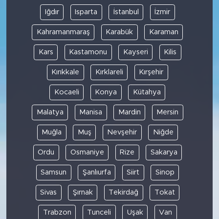
Iğdır
Isparta
İstanbul
İzmir
Kahramanmaraş
Karabük
Karaman
Kars
Kastamonu
Kayseri
Kilis
Kırıkkale
Kırklareli
Kırşehir
Kocaeli
Konya
Kütahya
Malatya
Manisa
Mardin
Mersin
Muğla
Muş
Nevşehir
Niğde
Ordu
Osmaniye
Rize
Sakarya
Samsun
Şanlıurfa
Siirt
Sinop
Sivas
Şırnak
Tekirdağ
Tokat
Trabzon
Tunceli
Uşak
Van