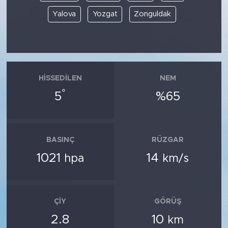
Yalova
Yozgat
Zonguldak
HISSEDILEN
NEM
°
5
%65
BASINÇ
RÜZGAR
1021
14
hpa
km/s
ÇIY
GÖRÜŞ
2.8
10
km