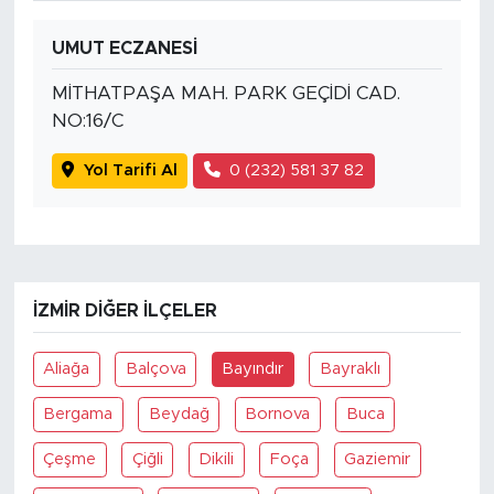
UMUT ECZANESİ
MİTHATPAŞA MAH. PARK GEÇİDİ CAD.
NO:16/C
Yol Tarifi Al
0 (232) 581 37 82
İZMIR DIĞER İLÇELER
Aliağa
Balçova
Bayındır
Bayraklı
Bergama
Beydağ
Bornova
Buca
Çeşme
Çiğli
Dikili
Foça
Gaziemir