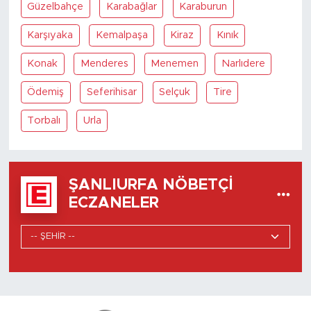
Güzelbahçe
Karabağlar
Karaburun
Karşıyaka
Kemalpaşa
Kiraz
Kınık
Konak
Menderes
Menemen
Narlıdere
Ödemiş
Seferihisar
Selçuk
Tire
Torbalı
Urla
ŞANLIURFA NÖBETÇI
ECZANELER