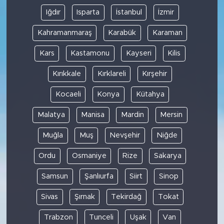
Iğdır
Isparta
İstanbul
İzmir
Kahramanmaraş
Karabük
Karaman
Kars
Kastamonu
Kayseri
Kilis
Kırıkkale
Kırklareli
Kırşehir
Kocaeli
Konya
Kütahya
Malatya
Manisa
Mardin
Mersin
Muğla
Muş
Nevşehir
Niğde
Ordu
Osmaniye
Rize
Sakarya
Samsun
Şanlıurfa
Siirt
Sinop
Sivas
Şırnak
Tekirdağ
Tokat
Trabzon
Tunceli
Uşak
Van