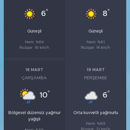
°
°
6
8
Güneşli
Güneşli
Nem: %64
Nem: %61
Rüzgar: 16 km/h
Rüzgar: 14 km/h
18 MART
19 MART
ÇARŞAMBA
PERŞEMBE
°
°
10
6
Bölgesel düzensiz yağmur
Orta kuvvetli yağmurlu
yağışlı
Nem: %89
Rüzgar: 21 km/h
Nem: %56