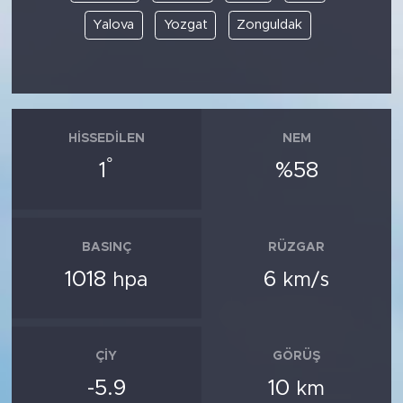
Yalova
Yozgat
Zonguldak
HISSEDILEN
NEM
°
1
%58
BASINÇ
RÜZGAR
1018
6
hpa
km/s
ÇIY
GÖRÜŞ
-5.9
10
km