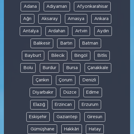
Adana
Adıyaman
Afyonkarahisar
Ağrı
Aksaray
Amasya
Ankara
Antalya
Ardahan
Artvin
Aydın
Balıkesir
Bartın
Batman
Bayburt
Bilecik
Bingöl
Bitlis
Bolu
Burdur
Bursa
Çanakkale
Çankırı
Çorum
Denizli
Diyarbakır
Düzce
Edirne
Elazığ
Erzincan
Erzurum
Eskişehir
Gaziantep
Giresun
Gümüşhane
Hakkâri
Hatay