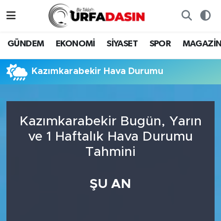
GÜNDEM
Künye
Nöbetçi Eczaneler
GÜNDEM
EKONOMİ
SİYASET
SPOR
MAGAZİ
EKONOMİ
Gizlilik ve Güvenlik Politikası
Hava Durumu
Kazımkarabekir Hava Durumu
SİYASET
İletişim
Namaz Vakitleri
SPOR
Trafik Durumu
Kazımkarabekir Bugün, Yarın
ve 1 Haftalık Hava Durumu
MAGAZİN
Süper Lig Puan Durumu ve Fikstür
Tahmini
SAĞLIK
Tüm Manşetler
ŞU AN
TEKNOLOJİ
Son Dakika Haberleri
OTOMOBİL
Haber Arşivi