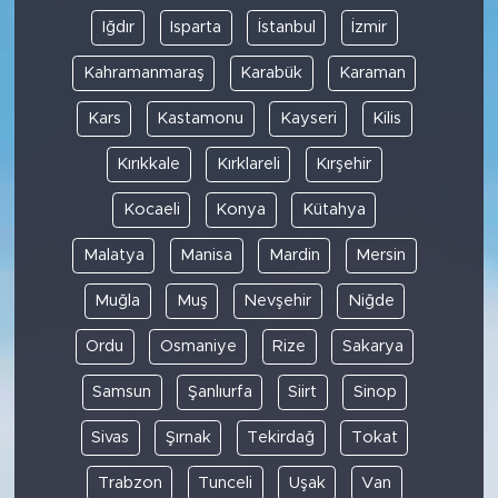
Iğdır
Isparta
İstanbul
İzmir
Kahramanmaraş
Karabük
Karaman
Kars
Kastamonu
Kayseri
Kilis
Kırıkkale
Kırklareli
Kırşehir
Kocaeli
Konya
Kütahya
Malatya
Manisa
Mardin
Mersin
Muğla
Muş
Nevşehir
Niğde
Ordu
Osmaniye
Rize
Sakarya
Samsun
Şanlıurfa
Siirt
Sinop
Sivas
Şırnak
Tekirdağ
Tokat
Trabzon
Tunceli
Uşak
Van