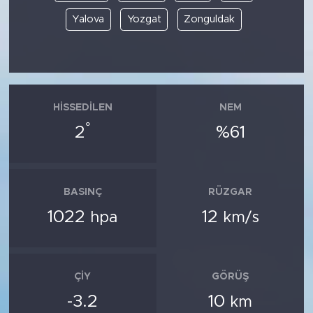
Yalova
Yozgat
Zonguldak
HISSEDILEN
NEM
°
2
%61
BASINÇ
RÜZGAR
1022
12
hpa
km/s
ÇIY
GÖRÜŞ
-3.2
10
km