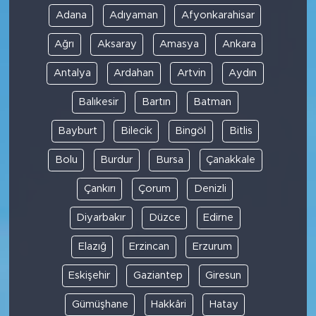
Adana
Adıyaman
Afyonkarahisar
Ağrı
Aksaray
Amasya
Ankara
Antalya
Ardahan
Artvin
Aydın
Balıkesir
Bartın
Batman
Bayburt
Bilecik
Bingöl
Bitlis
Bolu
Burdur
Bursa
Çanakkale
Çankırı
Çorum
Denizli
Diyarbakır
Düzce
Edirne
Elazığ
Erzincan
Erzurum
Eskişehir
Gaziantep
Giresun
Gümüşhane
Hakkâri
Hatay