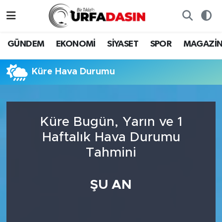
GÜNDEM
Künye
Nöbetçi Eczaneler
GÜNDEM
EKONOMİ
SİYASET
SPOR
MAGAZİ
EKONOMİ
Gizlilik ve Güvenlik Politikası
Hava Durumu
Küre Hava Durumu
SİYASET
İletişim
Namaz Vakitleri
SPOR
Trafik Durumu
Küre Bugün, Yarın ve 1
Haftalık Hava Durumu
MAGAZİN
Süper Lig Puan Durumu ve Fikstür
Tahmini
SAĞLIK
Tüm Manşetler
ŞU AN
TEKNOLOJİ
Son Dakika Haberleri
OTOMOBİL
Haber Arşivi