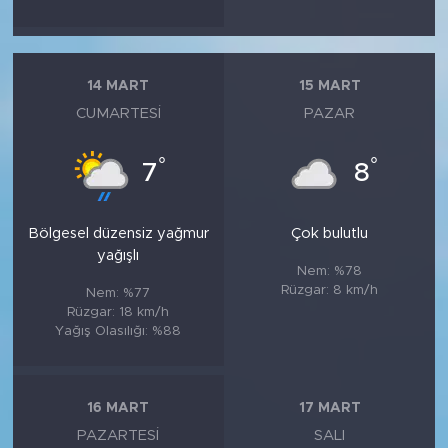
14 MART
15 MART
CUMARTESI
PAZAR
°
°
7
8
Bölgesel düzensiz yağmur
Çok bulutlu
yağışlı
Nem: %78
Rüzgar: 8 km/h
Nem: %77
Rüzgar: 18 km/h
Yağış Olasılığı: %88
16 MART
17 MART
PAZARTESI
SALI