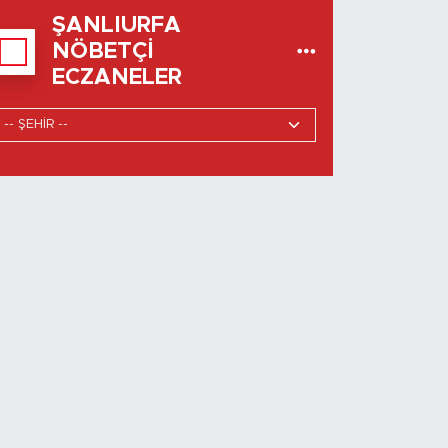
ŞANLIURFA
NÖBETÇI
ECZANELER