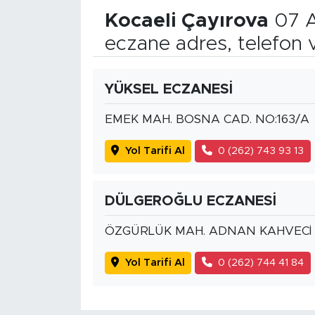
Kocaeli Çayırova
07 A
eczane adres, telefon 
YÜKSEL ECZANESİ
EMEK MAH. BOSNA CAD. NO:163/A
Yol Tarifi Al
0 (262) 743 93 13
DÜLGEROĞLU ECZANESİ
ÖZGÜRLÜK MAH. ADNAN KAHVECİ 
Yol Tarifi Al
0 (262) 744 41 84