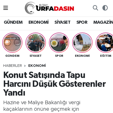
GÜNDEM
Künye
Nöbetçi Eczaneler
GÜNDEM
EKONOMİ
SİYASET
SPOR
MAGAZİ
EKONOMİ
Gizlilik ve Güvenlik Politikası
Hava Durumu
SİYASET
İletişim
Namaz Vakitleri
GÜNDEM
SİYASET
SPOR
EKONOMİ
EĞITIM
SPOR
Trafik Durumu
HABERLER
EKONOMİ
MAGAZİN
Süper Lig Puan Durumu ve Fikstür
Konut Satışında Tapu
Harcını Düşük Gösterenler
SAĞLIK
Tüm Manşetler
Yandı
TEKNOLOJİ
Son Dakika Haberleri
Hazine ve Maliye Bakanlığı vergi
kaçaklarının önüne geçmek için
OTOMOBİL
Haber Arşivi