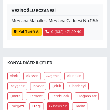
VEZİROĞLU ECZANESİ
Mevlana Mahallesi Mevlana Caddesi No:115A
Yol Tarifi Al
0 (332) 471 20 40
KONYA DIĞER İLÇELER
Ahırlı
Akören
Akşehir
Altınekin
Beyşehir
Bozkır
Çeltik
Cihanbeyli
Çumra
Derbent
Derebucak
Doğanhisar
Emirgazi
Ereğli
Güneysınır
Hadim