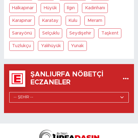
Halkapınar
Hüyük
Ilgın
Kadınhanı
Karapınar
Karatay
Kulu
Meram
Sarayönü
Selçuklu
Seydişehir
Taşkent
Tuzlukçu
Yalıhüyük
Yunak
ŞANLIURFA NÖBETÇI
ECZANELER