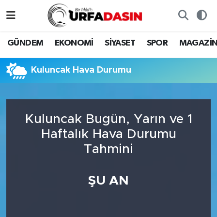
GÜNDEM
Künye
Nöbetçi Eczaneler
GÜNDEM
EKONOMİ
SİYASET
SPOR
MAGAZİ
EKONOMİ
Gizlilik ve Güvenlik Politikası
Hava Durumu
Kuluncak Hava Durumu
SİYASET
İletişim
Namaz Vakitleri
SPOR
Trafik Durumu
Kuluncak Bugün, Yarın ve 1
Haftalık Hava Durumu
MAGAZİN
Süper Lig Puan Durumu ve Fikstür
Tahmini
SAĞLIK
Tüm Manşetler
ŞU AN
TEKNOLOJİ
Son Dakika Haberleri
OTOMOBİL
Haber Arşivi