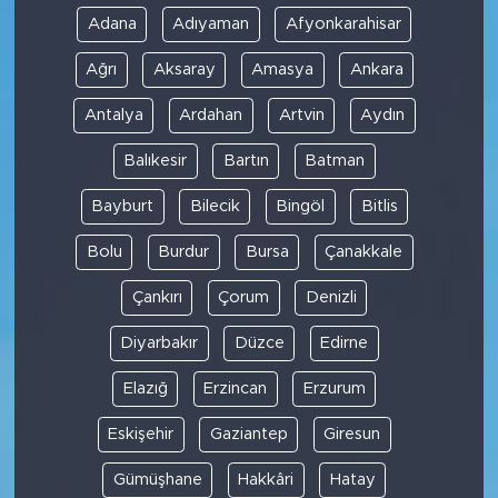
Adana
Adıyaman
Afyonkarahisar
Ağrı
Aksaray
Amasya
Ankara
Antalya
Ardahan
Artvin
Aydın
Balıkesir
Bartın
Batman
Bayburt
Bilecik
Bingöl
Bitlis
Bolu
Burdur
Bursa
Çanakkale
Çankırı
Çorum
Denizli
Diyarbakır
Düzce
Edirne
Elazığ
Erzincan
Erzurum
Eskişehir
Gaziantep
Giresun
Gümüşhane
Hakkâri
Hatay