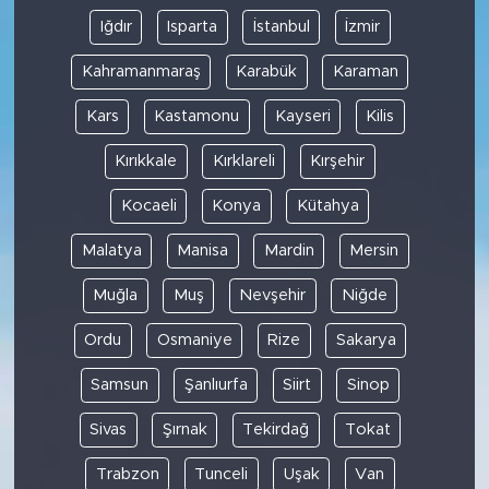
Iğdır
Isparta
İstanbul
İzmir
Kahramanmaraş
Karabük
Karaman
Kars
Kastamonu
Kayseri
Kilis
Kırıkkale
Kırklareli
Kırşehir
Kocaeli
Konya
Kütahya
Malatya
Manisa
Mardin
Mersin
Muğla
Muş
Nevşehir
Niğde
Ordu
Osmaniye
Rize
Sakarya
Samsun
Şanlıurfa
Siirt
Sinop
Sivas
Şırnak
Tekirdağ
Tokat
Trabzon
Tunceli
Uşak
Van