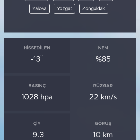
Yalova
Yozgat
Zonguldak
HISSEDILEN
NEM
°
-13
%85
BASINÇ
RÜZGAR
1028
22
hpa
km/s
ÇIY
GÖRÜŞ
-9.3
10
km