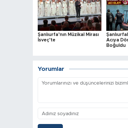
Şanlıurfa’nın Müzikal Mirası
Şanlıurfal
İsveç’te
Acıya Dön
Boğuldu
Yorumlar