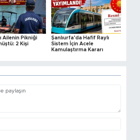
ı Ailenin Pikniği
Şanlıurfa’da Hafif Raylı
üştü: 2 Kişi
Sistem İçin Acele
Kamulaştırma Kararı