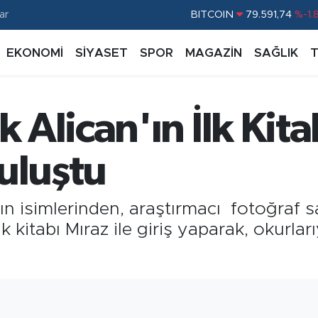
BITCOIN
79.591,74
%-1.
ar
DOLAR
45,43620
%0.
EKONOMİ
SİYASET
SPOR
MAGAZİN
SAĞLIK
EURO
53,38690
%0.
STERLİN
61,60380
%0.
G.ALTIN
6862,09000
%0.
Alican'ın İlk Kita
BİST100
14.598,00
%
uluştu
gın isimlerinden, araştırmacı fotoğraf
 kitabı Mıraz ile giriş yaparak, okurlar