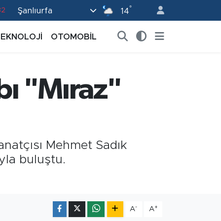
82
°
Şanlıurfa
14
02
TEKNOLOJİ
OTOMOBİL
19
18
19
bı "Mıraz"
0
 sanatçısı Mehmet Sadık
ıyla buluştu.
-
+
A
A