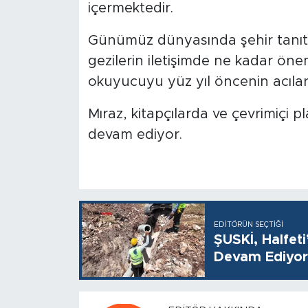
içermektedir.
Günümüz dünyasında şehir tanıtım
gezilerin iletişimde ne kadar ön
okuyucuyu yüz yıl öncenin acılarıy
Mıraz, kitapçılarda ve çevrimiçi 
devam ediyor.
EDITÖRÜN SEÇTIĞI
ŞUSKİ, Halfet
Devam Ediyor