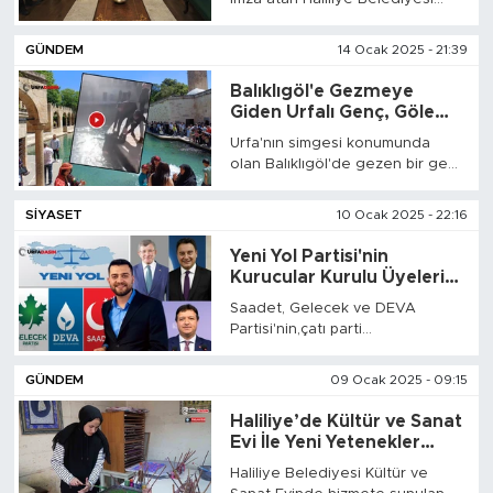
zabıta ekiplerinin bu başarısı
karşılıksız kalmadı ve ilçe
GÜNDEM
14 Ocak 2025 - 21:39
kaymakamı tarafından başarı
belgesiyle taçlandırıldı.
Balıklıgöl'e Gezmeye
Giden Urfalı Genç, Göle
Düştü
Urfa'nın simgesi konumunda
olan Balıklıgöl'de gezen bir genç
bir an dengesini kaybedip göle
düştü.Soğuk havanın da etkisiyle
SİYASET
10 Ocak 2025 - 22:16
zor anlar yaşayan şahıs,
çevredekilerin yardımıyla
Yeni Yol Partisi'nin
Balıklıgölden çıkartılarak
Kurucular Kurulu Üyeleri
kurtarıldı.
Arasına Urfalı Avukat
Saadet, Gelecek ve DEVA
Muhammed Fatih Polat da
Partisi'nin,çatı parti
Girdi
görüşmelerinde anlaşma
sağladı.'Yeni Yol Partisi'nin
GÜNDEM
09 Ocak 2025 - 09:15
kuruluşu için İçişleri Bakanlığına
dilekçe verildi.Yeni Yol Partisi'nin
Haliliye’de Kültür ve Sanat
Kurucular Kurulu arasında Urfalı
Evi İle Yeni Yetenekler
Av. Muhammed Fatih Polat da
Yetişiyor
Haliliye Belediyesi Kültür ve
yer alıyor.