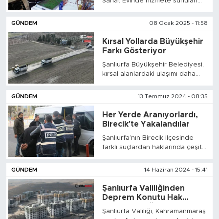
Sanat Evinde hizmete sunulan
piyano, hüsn-i hat, ebru, keman,
bağlama ve ney kursları yoğun
GÜNDEM
08 Ocak 2025 - 11:58
ilgi görüyor. Ücretsiz kurslardan
faydalanan vatandaşlar,
Kırsal Yollarda Büyükşehir
yeteneklerini keşfederek,
Farkı Gösteriyor
ilgilendikleri sanat dalında
Şanlıurfa Büyükşehir Belediyesi,
kendilerini geliştiriyor.
kırsal alanlardaki ulaşımı daha
konforlu hale getirmek için
önemli çalışmalarını sürdürüyor.
GÜNDEM
13 Temmuz 2024 - 08:35
Kırsal Hizmetler ekipleri
Karaköprü kırsalında
Her Yerde Aranıyorlardı,
vatandaşların yoğun olarak
Birecik'te Yakalandılar
kullandığı bölgelerde yol yapım
Şanlıurfa’nın Birecik ilçesinde
çalışmalarını titizlikle yürütüyor.
farklı suçlardan haklarında çeşitli
miktarlarda kesinleşmiş hapis
cezaları bulunan 6 hükümlü
GÜNDEM
14 Haziran 2024 - 15:41
yakalandı.
Şanlıurfa Valiliğinden
Deprem Konutu Hak
Sahiplerine Önemli Uyarı
Şanlıurfa Valiliği, Kahramanmaraş