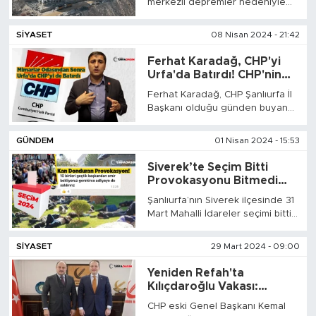
merkezli depremler nedeniyle
yapılan toplu konutlardan
kurayla sahip olan hak
SİYASET
08 Nisan 2024 - 21:42
sahiplerinin açık borçlanma
işlemleri tarihi konusunda uyardı.
Ferhat Karadağ, CHP'yi
Urfa'da Batırdı! CHP'nin
Türkiye'de En Az Oy Alan
Ferhat Karadağ, CHP Şanlıurfa İl
2.İli Urfa Oldu
Başkanı olduğu günden buyana
CHP Urfa'da mum gibi eriyor. 31
Mart 2024 Yerel Seçimlerinde
GÜNDEM
01 Nisan 2024 - 15:53
CHP'nin Şanlıurfa'da aldığı oy
oranıyla Türkiye’de en düşük oy
Siverek’te Seçim Bitti
alan 10 il arasında 2.sırada yer
Provokasyonu Bitmedi
aldı.
Adliye’ye Saldıracaklar
Şanlıurfa’nın Siverek ilçesinde 31
İddiası
Mart Mahalli İdareler seçimi bitti,
sandıklar açıldı, oy sayımları
yapıldı. Yapılan oy sayımlarına
SİYASET
29 Mart 2024 - 09:00
göre Siverek’te seçimi AK
Parti’nin adayı kazandı. Ancak
Yeniden Refah'ta
seçim sonuçlarında AK Parti’nin
Kılıçdaroğlu Vakası:
adayının en yakın takipçisi
Şanlıurfa Adayı Kendisine
CHP eski Genel Başkanı Kemal
Yeniden Refah Partisi’nin adayı
Oy Veremeyecek İddiası