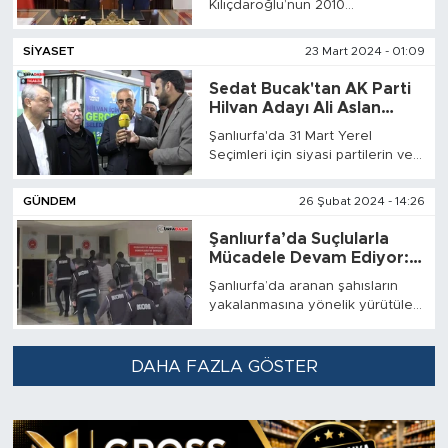
Kılıçdaroğlu’nun 2010
ve yakın çevresi seçim sonucunu
referandumunda oy
kabullenmeyerek provokasyon
kullanamamasının bir benzeri ise
çıkartmaya başladı.
SİYASET
23 Mart 2024 - 01:09
Şanlıurfa’da yaşanıyor. Yeniden
Refah Partisi’nin Şanlıurfa
Sedat Bucak'tan AK Parti
Büyükşehir Belediye Başkan
Hilvan Adayı Ali Aslan
adayı olan Kasım Gülpınar’ın
Bayık'a Tam Destek
Şanlıurfa'da 31 Mart Yerel
Pazar günü yapılacak seçimlerde
Seçimleri için siyasi partilerin ve
kendisine oy veremeyeceği ileri
adayların çalışmaları hız
sürüldü.
kesmeden devam ederken
GÜNDEM
26 Şubat 2024 - 14:26
bugün 19. 20. ve 21. Dönem
Şanlıurfa Milletvekili Sedat Edip
Şanlıurfa’da Suçlularla
Bucak, Hilvan ilçesine giderek AK
Mücadele Devam Ediyor:
Parti'nin Hilvan Belediye Başkan
272 Kişi Yakalandı
Şanlıurfa’da aranan şahısların
Adayı Ali Aslan Bayık'a destek
yakalanmasına yönelik yürütülen
verdi.
çalışmalarda çeşitli suçlardan
hakkında hapis cezası veya
yakalama kararı bulunan 272 kişi
DAHA FAZLA GÖSTER
yakalandı.