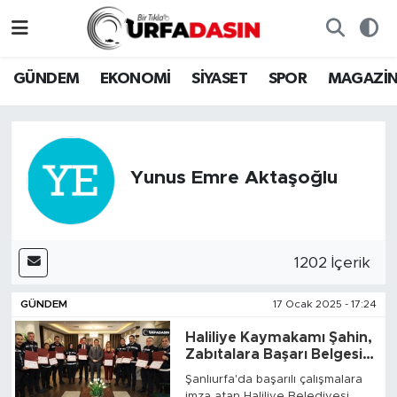
GÜNDEM
Künye
Nöbetçi Eczaneler
GÜNDEM
EKONOMİ
SİYASET
SPOR
MAGAZİ
EKONOMİ
Gizlilik ve Güvenlik Politikası
Hava Durumu
SİYASET
İletişim
Namaz Vakitleri
Yunus Emre Aktaşoğlu
SPOR
Trafik Durumu
MAGAZİN
Süper Lig Puan Durumu ve Fikstür
1202 İçerik
SAĞLIK
Tüm Manşetler
GÜNDEM
17 Ocak 2025 - 17:24
TEKNOLOJİ
Son Dakika Haberleri
Haliliye Kaymakamı Şahin,
Zabıtalara Başarı Belgesi
Verdi
Şanlıurfa'da başarılı çalışmalara
OTOMOBİL
Haber Arşivi
imza atan Haliliye Belediyesi