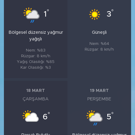
°
°
1
3
Bölgesel düzensiz yağmur
Güneşli
yağışlı
Nem: %64
Rüzgar: 8 km/h
Nem: %83
Rüzgar: 8 km/h
Yağış Olasılığı: %85
Kar Olasılığı: %3
18 MART
19 MART
ÇARŞAMBA
PERŞEMBE
°
°
6
5