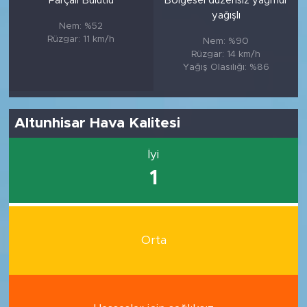
Parçalı Bulutlu
Bölgesel düzensiz yağmur
yağışlı
Nem: %52
Rüzgar: 11 km/h
Nem: %90
Rüzgar: 14 km/h
Yağış Olasılığı: %86
Altunhisar Hava Kalitesi
İyi
1
Orta