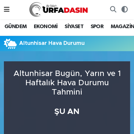
GÜNDEM
Künye
Nöbetçi Eczaneler
GÜNDEM
EKONOMİ
SİYASET
SPOR
MAGAZİ
EKONOMİ
Gizlilik ve Güvenlik Politikası
Hava Durumu
Altunhisar Hava Durumu
SİYASET
İletişim
Namaz Vakitleri
SPOR
Trafik Durumu
Altunhisar Bugün, Yarın ve 1
Haftalık Hava Durumu
MAGAZİN
Süper Lig Puan Durumu ve Fikstür
Tahmini
SAĞLIK
Tüm Manşetler
ŞU AN
TEKNOLOJİ
Son Dakika Haberleri
OTOMOBİL
Haber Arşivi