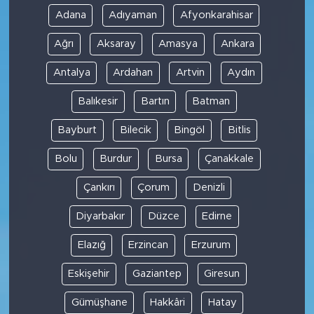
Adana
Adıyaman
Afyonkarahisar
Ağrı
Aksaray
Amasya
Ankara
Antalya
Ardahan
Artvin
Aydın
Balıkesir
Bartın
Batman
Bayburt
Bilecik
Bingöl
Bitlis
Bolu
Burdur
Bursa
Çanakkale
Çankırı
Çorum
Denizli
Diyarbakır
Düzce
Edirne
Elazığ
Erzincan
Erzurum
Eskişehir
Gaziantep
Giresun
Gümüşhane
Hakkâri
Hatay