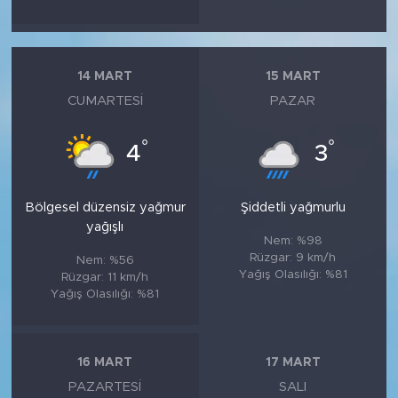
14 MART
15 MART
CUMARTESI
PAZAR
°
°
4
3
Bölgesel düzensiz yağmur
Şiddetli yağmurlu
yağışlı
Nem: %98
Rüzgar: 9 km/h
Nem: %56
Yağış Olasılığı: %81
Rüzgar: 11 km/h
Yağış Olasılığı: %81
16 MART
17 MART
PAZARTESI
SALI