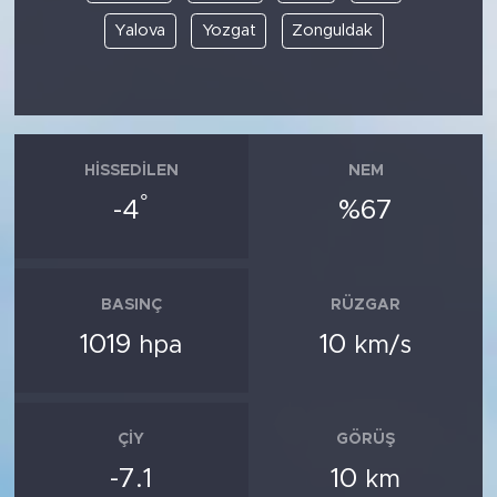
Yalova
Yozgat
Zonguldak
HISSEDILEN
NEM
°
-4
%67
BASINÇ
RÜZGAR
1019
10
hpa
km/s
ÇIY
GÖRÜŞ
-7.1
10
km