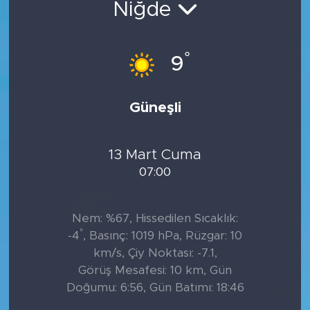
Niğde
°
9
Güneşli
13 Mart Cuma
07:00
Nem: %67, Hissedilen Sıcaklık:
°
-4
, Basınç: 1019 hPa, Rüzgar: 10
km/s, Çiy Noktası: -7.1,
Görüş Mesafesi: 10 km, Gün
Doğumu: 6:56, Gün Batımı: 18:46