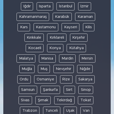
Iğdır
Isparta
İstanbul
İzmir
Kahramanmaraş
Karabük
Karaman
Kars
Kastamonu
Kayseri
Kilis
Kırıkkale
Kırklareli
Kırşehir
Kocaeli
Konya
Kütahya
Malatya
Manisa
Mardin
Mersin
Muğla
Muş
Nevşehir
Niğde
Ordu
Osmaniye
Rize
Sakarya
Samsun
Şanlıurfa
Siirt
Sinop
Sivas
Şırnak
Tekirdağ
Tokat
Trabzon
Tunceli
Uşak
Van