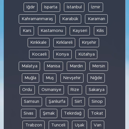
Iğdır
Isparta
İstanbul
İzmir
Kahramanmaraş
Karabük
Karaman
Kars
Kastamonu
Kayseri
Kilis
Kırıkkale
Kırklareli
Kırşehir
Kocaeli
Konya
Kütahya
Malatya
Manisa
Mardin
Mersin
Muğla
Muş
Nevşehir
Niğde
Ordu
Osmaniye
Rize
Sakarya
Samsun
Şanlıurfa
Siirt
Sinop
Sivas
Şırnak
Tekirdağ
Tokat
Trabzon
Tunceli
Uşak
Van