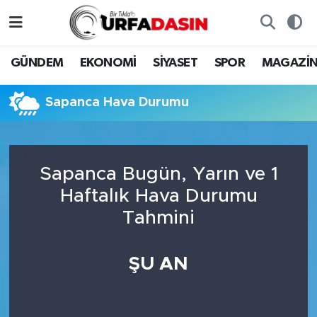
GÜNDEM
Künye
Nöbetçi Eczaneler
GÜNDEM
EKONOMİ
SİYASET
SPOR
MAGAZİ
EKONOMİ
Gizlilik ve Güvenlik Politikası
Hava Durumu
Sapanca Hava Durumu
SİYASET
İletişim
Namaz Vakitleri
SPOR
Trafik Durumu
Sapanca Bugün, Yarın ve 1
Haftalık Hava Durumu
MAGAZİN
Süper Lig Puan Durumu ve Fikstür
Tahmini
SAĞLIK
Tüm Manşetler
ŞU AN
TEKNOLOJİ
Son Dakika Haberleri
OTOMOBİL
Haber Arşivi