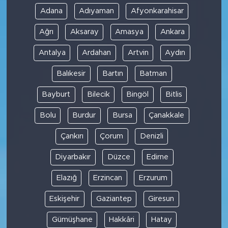
Adana
Adıyaman
Afyonkarahisar
Ağrı
Aksaray
Amasya
Ankara
Antalya
Ardahan
Artvin
Aydın
Balıkesir
Bartın
Batman
Bayburt
Bilecik
Bingöl
Bitlis
Bolu
Burdur
Bursa
Çanakkale
Çankırı
Çorum
Denizli
Diyarbakır
Düzce
Edirne
Elazığ
Erzincan
Erzurum
Eskişehir
Gaziantep
Giresun
Gümüşhane
Hakkâri
Hatay