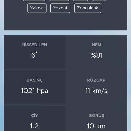
Yalova
Yozgat
Zonguldak
HISSEDILEN
NEM
°
6
%81
BASINÇ
RÜZGAR
1021
11
hpa
km/s
ÇIY
GÖRÜŞ
1.2
10
km