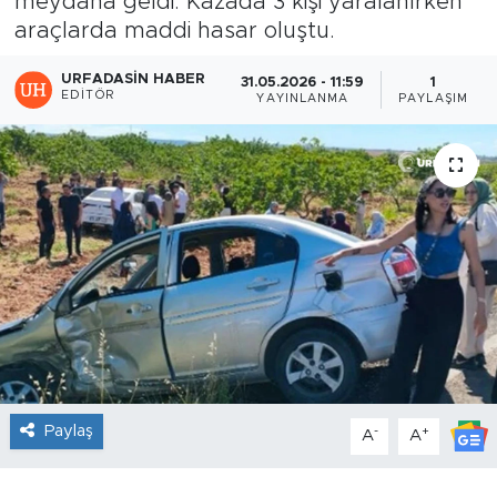
meydana geldi. Kazada 3 kişi yaralanırken
araçlarda maddi hasar oluştu.
URFADASIN HABER
31.05.2026 - 11:59
1
EDITÖR
YAYINLANMA
PAYLAŞIM
Paylaş
-
+
A
A