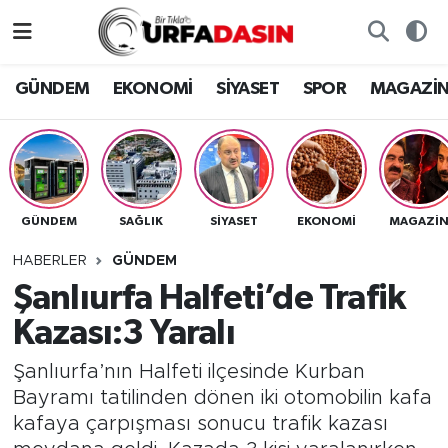
GÜNDEM
Künye
Nöbetçi Eczaneler
GÜNDEM
EKONOMİ
SİYASET
SPOR
MAGAZİ
EKONOMİ
Gizlilik ve Güvenlik Politikası
Hava Durumu
SİYASET
İletişim
Namaz Vakitleri
GÜNDEM
SAĞLIK
SİYASET
EKONOMİ
MAGAZİ
SPOR
Trafik Durumu
HABERLER
GÜNDEM
MAGAZİN
Süper Lig Puan Durumu ve Fikstür
Şanlıurfa Halfeti’de Trafik
Kazası:3 Yaralı
SAĞLIK
Tüm Manşetler
Şanlıurfa’nın Halfeti ilçesinde Kurban
TEKNOLOJİ
Son Dakika Haberleri
Bayramı tatilinden dönen iki otomobilin kafa
kafaya çarpışması sonucu trafik kazası
OTOMOBİL
Haber Arşivi