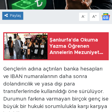
Paylaş
-
+
A
A
Şanlıurfa'da Okuma
Yazma Öğrenen
Annelerin Mezuniyet
Sevinci
Gençlerin adına açtırılan banka hesapları
ve IBAN numaralarının daha sonra
dolandırıcılık ve yasa dışı para
transferlerinde kullanıldığı öne sürülüyor.
Durumun farkına varmayan birçok genç ise
büyük bir hukuki sorumlulukla karşı karşıya