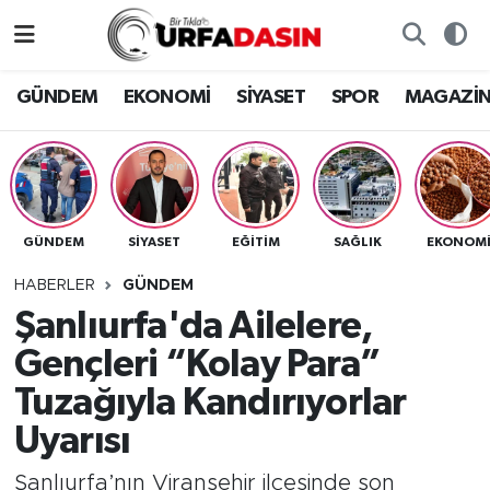
GÜNDEM
Künye
Nöbetçi Eczaneler
GÜNDEM
EKONOMİ
SİYASET
SPOR
MAGAZİ
EKONOMİ
Gizlilik ve Güvenlik Politikası
Hava Durumu
SİYASET
İletişim
Namaz Vakitleri
GÜNDEM
SİYASET
EĞITIM
SAĞLIK
EKONOM
SPOR
Trafik Durumu
HABERLER
GÜNDEM
MAGAZİN
Süper Lig Puan Durumu ve Fikstür
Şanlıurfa'da Ailelere,
Gençleri “Kolay Para”
SAĞLIK
Tüm Manşetler
Tuzağıyla Kandırıyorlar
TEKNOLOJİ
Son Dakika Haberleri
Uyarısı
OTOMOBİL
Haber Arşivi
Şanlıurfa’nın Viranşehir ilçesinde son