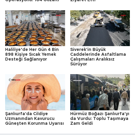
Operasyonu: 104 Gözaltı
Ziyaret Etti
Haliliye’de Her Gün 4 Bin
Siverek'in Büyük
898 Kişiye Sıcak Yemek
Caddelerinde Asfaltlama
Desteği Sağlanıyor
Çalışmaları Aralıksız
Sürüyor
Şanlıurfa'da Cildiye
Hürmüz Boğazı Şanlıurfa'yı
Uzmanından Kavurucu
da Vurdu: Toplu Taşımaya
Güneşten Korunma Uyarısı
Zam Geldi