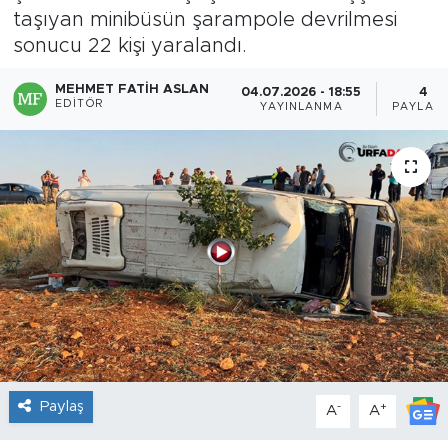
taşıyan minibüsün şarampole devrilmesi
sonucu 22 kişi yaralandı.
MEHMET FATIH ASLAN
04.07.2026 - 18:55
4
EDITÖR
YAYINLANMA
PAYLAŞI
Paylaş
-
+
A
A