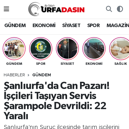
GÜNDEM
Künye
Nöbetçi Eczaneler
GÜNDEM
EKONOMİ
SİYASET
SPOR
MAGAZİ
EKONOMİ
Gizlilik ve Güvenlik Politikası
Hava Durumu
SİYASET
İletişim
Namaz Vakitleri
GÜNDEM
SPOR
SİYASET
EKONOMİ
SAĞLIK
SPOR
Trafik Durumu
HABERLER
GÜNDEM
MAGAZİN
Süper Lig Puan Durumu ve Fikstür
Şanlıurfa'da Can Pazarı!
İşçileri Taşıyan Servis
SAĞLIK
Tüm Manşetler
Şarampole Devrildi: 22
TEKNOLOJİ
Son Dakika Haberleri
Yaralı
OTOMOBİL
Haber Arşivi
Şanlıurfa'nın Suruç ilçesinde tarım işçilerini