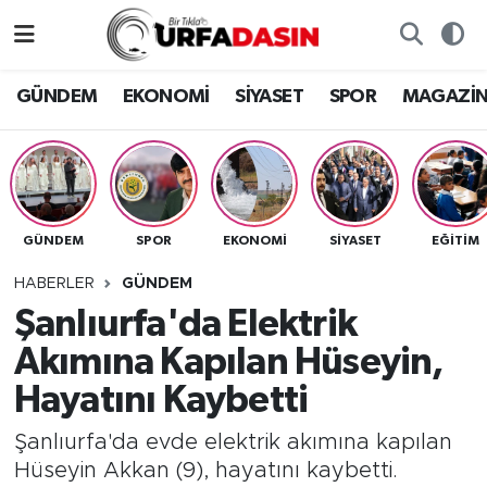
GÜNDEM
Künye
Nöbetçi Eczaneler
GÜNDEM
EKONOMİ
SİYASET
SPOR
MAGAZİ
EKONOMİ
Gizlilik ve Güvenlik Politikası
Hava Durumu
SİYASET
İletişim
Namaz Vakitleri
GÜNDEM
SPOR
EKONOMİ
SİYASET
EĞITIM
SPOR
Trafik Durumu
HABERLER
GÜNDEM
MAGAZİN
Süper Lig Puan Durumu ve Fikstür
Şanlıurfa'da Elektrik
Akımına Kapılan Hüseyin,
SAĞLIK
Tüm Manşetler
Hayatını Kaybetti
TEKNOLOJİ
Son Dakika Haberleri
Şanlıurfa'da evde elektrik akımına kapılan
Hüseyin Akkan (9), hayatını kaybetti.
OTOMOBİL
Haber Arşivi