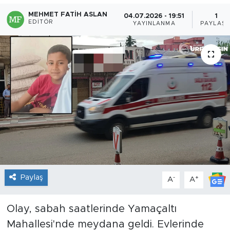
MEHMET FATIH ASLAN
04.07.2026 - 19:51
1
EDITÖR
YAYINLANMA
PAYLAŞI
Paylaş
-
+
A
A
Olay, sabah saatlerinde Yamaçaltı
Mahallesi'nde meydana geldi. Evlerinde