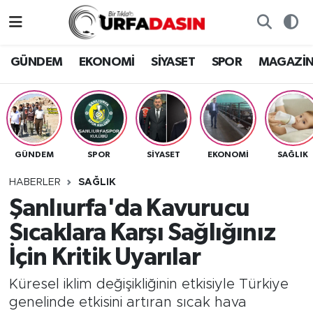
GÜNDEM
Künye
Nöbetçi Eczaneler
GÜNDEM
EKONOMİ
SİYASET
SPOR
MAGAZİ
EKONOMİ
Gizlilik ve Güvenlik Politikası
Hava Durumu
SİYASET
İletişim
Namaz Vakitleri
GÜNDEM
SPOR
SİYASET
EKONOMİ
SAĞLIK
SPOR
Trafik Durumu
HABERLER
SAĞLIK
MAGAZİN
Süper Lig Puan Durumu ve Fikstür
Şanlıurfa'da Kavurucu
Sıcaklara Karşı Sağlığınız
SAĞLIK
Tüm Manşetler
İçin Kritik Uyarılar
TEKNOLOJİ
Son Dakika Haberleri
Küresel iklim değişikliğinin etkisiyle Türkiye
genelinde etkisini artıran sıcak hava
OTOMOBİL
Haber Arşivi