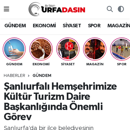
GÜNDEM
Künye
Nöbetçi Eczaneler
GÜNDEM
EKONOMİ
SİYASET
SPOR
MAGAZİ
EKONOMİ
Gizlilik ve Güvenlik Politikası
Hava Durumu
SİYASET
İletişim
Namaz Vakitleri
GÜNDEM
EKONOMİ
SİYASET
MAGAZİN
SPOR
SPOR
Trafik Durumu
HABERLER
GÜNDEM
MAGAZİN
Süper Lig Puan Durumu ve Fikstür
Şanlıurfalı Hemşehrimize
Kültür Turizm Daire
SAĞLIK
Tüm Manşetler
Başkanlığında Önemli
TEKNOLOJİ
Son Dakika Haberleri
Görev
OTOMOBİL
Haber Arşivi
Şanlıurfa'da bir ilçe belediyesinin