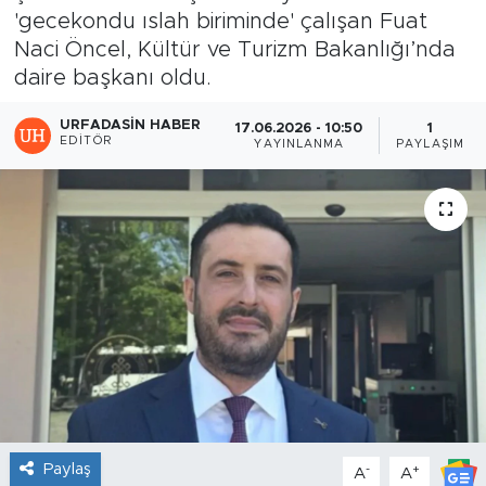
'gecekondu ıslah biriminde' çalışan Fuat
Naci Öncel, Kültür ve Turizm Bakanlığı’nda
daire başkanı oldu.
URFADASIN HABER
17.06.2026 - 10:50
1
EDITÖR
YAYINLANMA
PAYLAŞIM
Paylaş
-
+
A
A