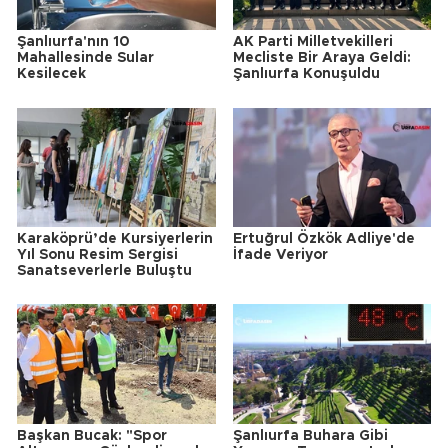
Şanlıurfa'nın 10
AK Parti Milletvekilleri
Mahallesinde Sular
Mecliste Bir Araya Geldi:
Kesilecek
Şanlıurfa Konuşuldu
Karaköprü’de Kursiyerlerin
Ertuğrul Özkök Adliye'de
Yıl Sonu Resim Sergisi
İfade Veriyor
Sanatseverlerle Buluştu
Başkan Bucak: "Spor
Şanlıurfa Buhara Gibi