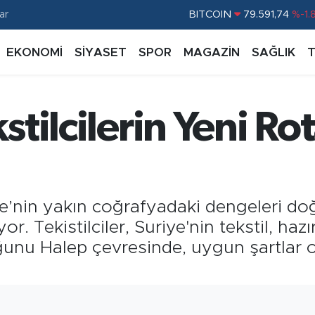
BITCOIN
79.591,74
%-1.
ar
DOLAR
45,43620
%0.
EKONOMİ
SİYASET
SPOR
MAGAZİN
SAĞLIK
EURO
53,38690
%0.
STERLİN
61,60380
%0.
kstilcilerin Yeni R
G.ALTIN
6862,09000
%0.
BİST100
14.598,00
%
rkiye’nin yakın coğraf­yadaki dengeleri d
yor. Tekistilciler, Suriye'nin tekstil, ha
ğunu Halep çevresinde, uygun şartlar 