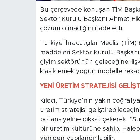
Bu çerçevede konuşan TİM Başkan
Sektör Kurulu Başkanı Ahmet Fikre
çözüm olmadığını ifade etti.
Türkiye İhracatçılar Mec­lisi (TİM
maddeleri Sektör Kurulu Başka­nı A
giyim sektörünün gelece­ğine iliş
klasik emek yo­ğun modelle rekab
YENİ ÜRETİM STRATEJİSİ GELİŞT
Kileci, Türkiye’nin yakın coğraf­
üretim stratejisi geliştire­bileceğ
potansiyeline dikkat çe­kerek, “Su
bir üretim kültü­rüne sahip. Hale
yeniden yapılandırılabilir.