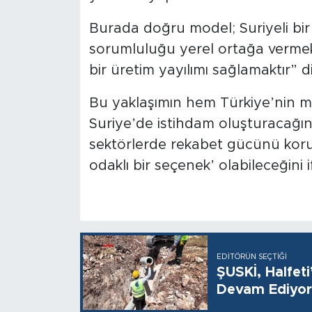
Burada doğru model; Suriyeli bir 
sorumlu­luğu yerel ortağa verme
bir üretim yayılımı sağlamaktır” 
Bu yaklaşımın hem Tür­kiye’nin ma
Suriye’de istih­dam oluşturacağın
sektörlerde rekabet gücünü korum
odaklı bir se­çenek’ olabileceğini i
EDITÖRÜN SEÇTIĞI
ŞUSKİ, Halfet
Devam Ediyor