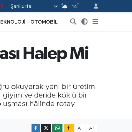
82
°
Şanlıurfa
14
02
TEKNOLOJİ
OTOMOBİL
19
18
otası Halep Mi
19
0
oğru okuyarak yeni bir üretim
zır giyim ve deride köklü bir
oluşması hâlinde rotayı
-
+
A
A