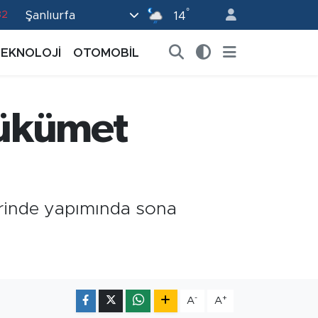
°
Şanlıurfa
82
14
02
TEKNOLOJİ
OTOMOBİL
19
18
 Hükümet
19
0
lerinde yapımında sona
-
+
A
A