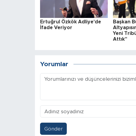
Ertuğrul Özkök Adliye'de
Başkan B
İfade Veriyor
Altyapısı
Yeni Trib
Attık"
Yorumlar
Gönder