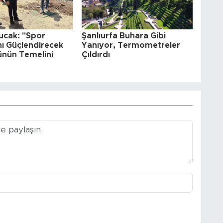
ucak: "Spor
Şanlıurfa Buhara Gibi
nı Güçlendirecek
Yanıyor, Termometreler
ünün Temelini
Çıldırdı