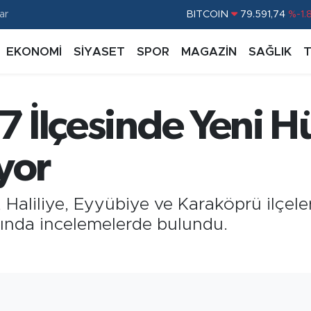
ar
BITCOIN
79.591,74
%-1.
DOLAR
45,43620
%0.
EKONOMİ
SİYASET
SPOR
MAGAZİN
SAĞLIK
EURO
53,38690
%0.
STERLİN
61,60380
%0.
 7 İlçesinde Yeni
G.ALTIN
6862,09000
%0.
BİST100
14.598,00
%
yor
k, Haliliye, Eyyübiye ve Karaköprü ilçe
ında incelemelerde bulundu.